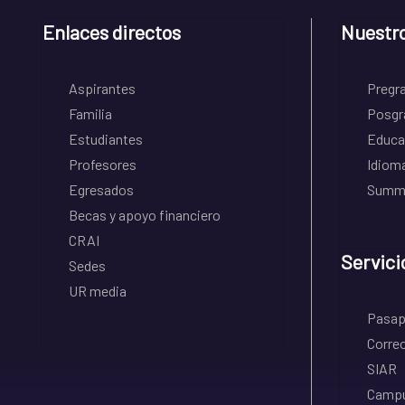
Enlaces directos
Nuestr
Aspirantes
Pregr
Familia
Posgr
Estudiantes
Educa
Profesores
Idiom
Egresados
Summe
Becas y apoyo financiero
CRAI
Servici
Sedes
UR media
Pasapo
Correo
SIAR
Campu