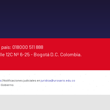
 país: 018000 511 888
alle 12C Nº 6-25 - Bogotá D.C. Colombia.
es
| Notificaciones judiciales en
juridica@urosario.edu.co
e Gobierno.