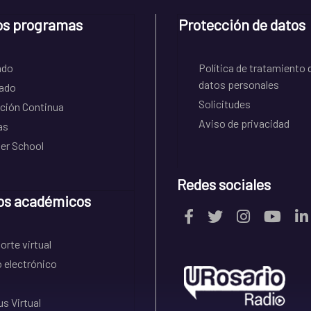
os programas
Protección de datos
ado
Política de tratamiento 
datos personales
ado
Solicitudes
ción Continua
Aviso de privacidad
as
r School
Redes sociales
os académicos
rte virtual
 electrónico
s Virtual