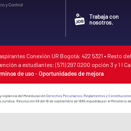
ro y Control
Trabaja con
nosotros.
aspirantes Conexión UR Bogotá: 422 5321 • Resto del
ención a estudiantes: (571) 297 0200 opción 3 y 1 I C
rminos de uso
-
Oportunidades de mejora
 y vigilancia del Mineducación
Derechos Pecuniarios, Reglamentos y Constitucion
 Jurídica: Resolución 58 del 16 de septiembre de 1895 expedida por el Ministerio d