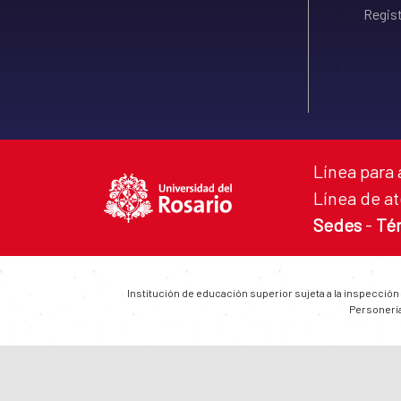
Regist
Línea para 
Línea de at
Sedes
-
Té
Institución de educación superior sujeta a la inspección
Personería