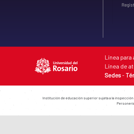
Regist
Línea para 
Línea de at
Sedes
-
Té
Institución de educación superior sujeta a la inspección
Personería