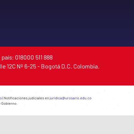
 país: 018000 511 888
alle 12C Nº 6-25 - Bogotá D.C. Colombia.
es
| Notificaciones judiciales en
juridica@urosario.edu.co
e Gobierno.