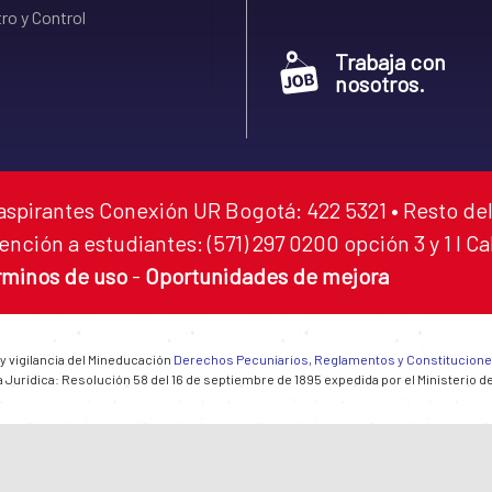
ro y Control
Trabaja con
nosotros.
aspirantes Conexión UR Bogotá: 422 5321 • Resto del
ención a estudiantes: (571) 297 0200 opción 3 y 1 I C
rminos de uso
-
Oportunidades de mejora
 y vigilancia del Mineducación
Derechos Pecuniarios, Reglamentos y Constitucion
 Jurídica: Resolución 58 del 16 de septiembre de 1895 expedida por el Ministerio d