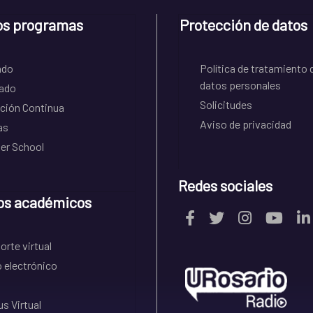
os programas
Protección de datos
ado
Política de tratamiento 
datos personales
ado
Solicitudes
ción Continua
Aviso de privacidad
as
r School
Redes sociales
os académicos
rte virtual
 electrónico
s Virtual