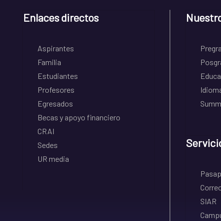
Enlaces directos
Nuestr
Aspirantes
Pregr
Familia
Posgr
Estudiantes
Educa
Profesores
Idiom
Egresados
Summe
Becas y apoyo financiero
CRAI
Servici
Sedes
UR media
Pasapo
Correo
SIAR
Campu