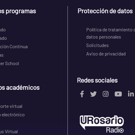
os programas
Protección de datos
ado
Política de tratamiento 
datos personales
ado
Solicitudes
ción Continua
Aviso de privacidad
as
r School
Redes sociales
os académicos
rte virtual
 electrónico
s Virtual