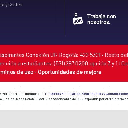
ro y Control
Trabaja con
nosotros.
aspirantes Conexión UR Bogotá: 422 5321 • Resto del
ención a estudiantes: (571) 297 0200 opción 3 y 1 I C
rminos de uso
-
Oportunidades de mejora
 y vigilancia del Mineducación
Derechos Pecuniarios, Reglamentos y Constitucion
 Jurídica: Resolución 58 del 16 de septiembre de 1895 expedida por el Ministerio d