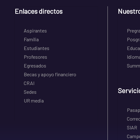
Enlaces directos
Nuestr
Aspirantes
Pregr
Familia
Posgr
Estudiantes
Educa
Profesores
Idiom
Egresados
Summe
Becas y apoyo financiero
CRAI
Servici
Sedes
UR media
Pasapo
Correo
SIAR
Campu