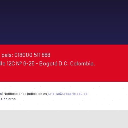
 país: 018000 511 888
alle 12C Nº 6-25 - Bogotá D.C. Colombia.
es
| Notificaciones judiciales en
juridica@urosario.edu.co
e Gobierno.