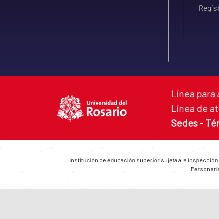
Regist
Línea para 
Línea de at
Sedes
-
Té
Institución de educación superior sujeta a la inspección
Personería