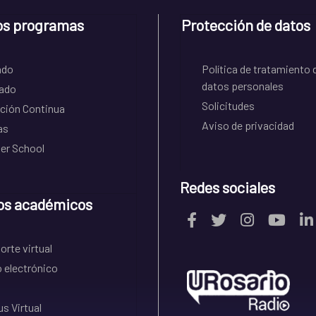
os programas
Protección de datos
ado
Política de tratamiento 
datos personales
ado
Solicitudes
ción Continua
Aviso de privacidad
as
r School
Redes sociales
os académicos
rte virtual
 electrónico
s Virtual