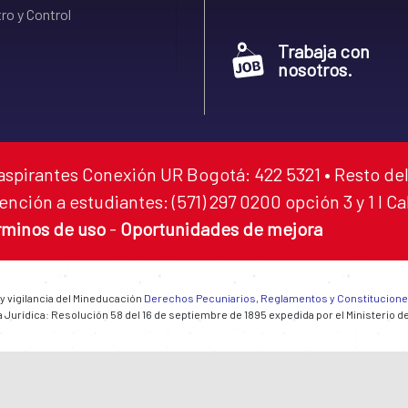
ro y Control
Trabaja con
nosotros.
aspirantes Conexión UR Bogotá: 422 5321 • Resto del
ención a estudiantes: (571) 297 0200 opción 3 y 1 I C
rminos de uso
-
Oportunidades de mejora
 y vigilancia del Mineducación
Derechos Pecuniarios, Reglamentos y Constitucion
 Jurídica: Resolución 58 del 16 de septiembre de 1895 expedida por el Ministerio d