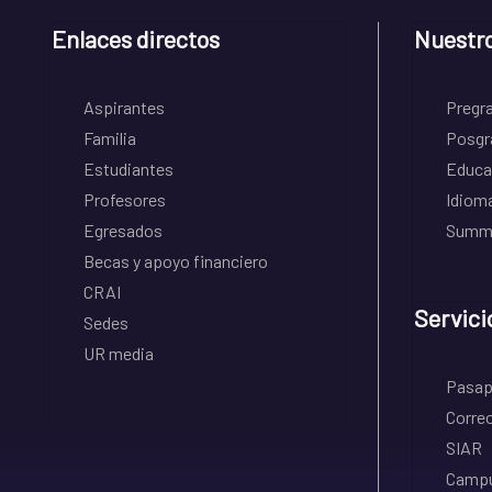
Enlaces directos
Nuestr
Aspirantes
Pregr
Familia
Posgr
Estudiantes
Educa
Profesores
Idiom
Egresados
Summe
Becas y apoyo financiero
CRAI
Servici
Sedes
UR media
Pasapo
Correo
SIAR
Campu