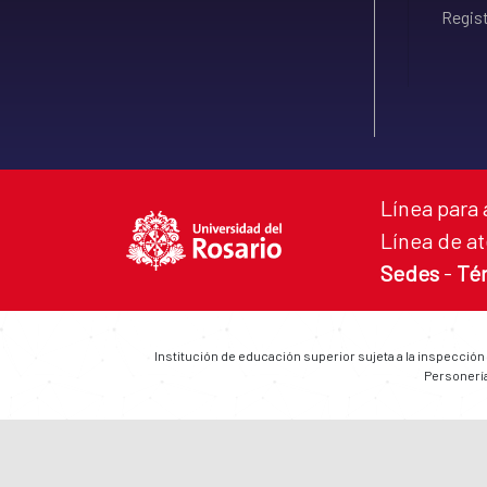
Regist
Línea para 
Línea de at
Sedes
-
Té
Institución de educación superior sujeta a la inspección
Personería