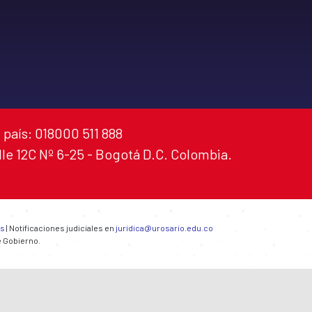
 país: 018000 511 888
alle 12C Nº 6-25 - Bogotá D.C. Colombia.
es
| Notificaciones judiciales en
juridica@urosario.edu.co
e Gobierno.