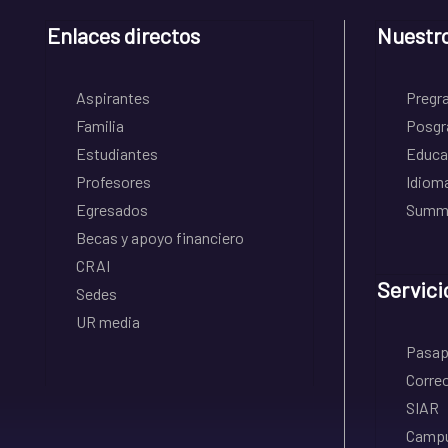
Enlaces directos
Nuestr
Aspirantes
Pregr
Familia
Posgr
Estudiantes
Educa
Profesores
Idiom
Egresados
Summe
Becas y apoyo financiero
CRAI
Servici
Sedes
UR media
Pasapo
Correo
SIAR
Campu