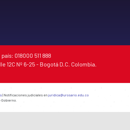
 país: 018000 511 888
alle 12C Nº 6-25 - Bogotá D.C. Colombia.
es
| Notificaciones judiciales en
juridica@urosario.edu.co
e Gobierno.