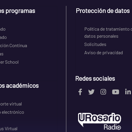
os programas
Protección de datos
ado
Política de tratamiento 
datos personales
ado
Solicitudes
ción Continua
Aviso de privacidad
as
r School
Redes sociales
os académicos
rte virtual
 electrónico
s Virtual