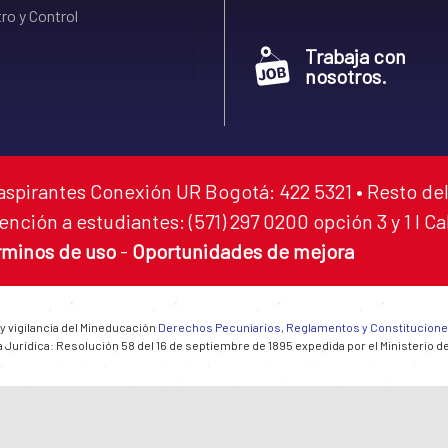
ro y Control
Trabaja con
nosotros.
aspirantes Conexión UR Bogotá: 422 5321 • Resto del
ención a estudiantes: (571) 297 0200 opción 3 y 1 I C
rminos de uso
-
Oportunidades de mejora
 y vigilancia del Mineducación
Derechos Pecuniarios, Reglamentos y Constitucion
 Jurídica: Resolución 58 del 16 de septiembre de 1895 expedida por el Ministerio d