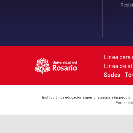
Regist
Línea para 
Línea de at
Sedes
-
Té
Institución de educación superior sujeta a la inspección
Personería