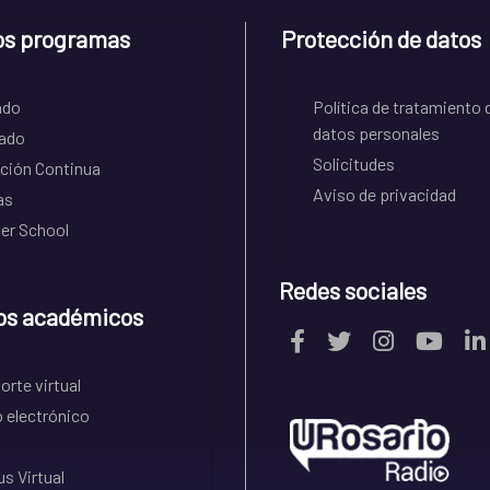
os programas
Protección de datos
ado
Política de tratamiento 
datos personales
ado
Solicitudes
ción Continua
Aviso de privacidad
as
r School
Redes sociales
os académicos
rte virtual
 electrónico
s Virtual