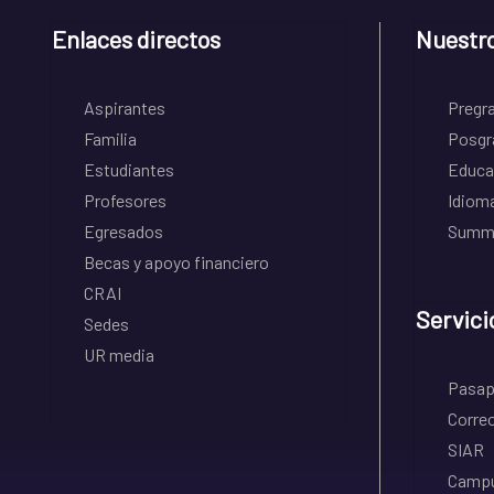
Enlaces directos
Nuestr
Aspirantes
Pregr
Familia
Posgr
Estudiantes
Educa
Profesores
Idiom
Egresados
Summe
Becas y apoyo financiero
CRAI
Servici
Sedes
UR media
Pasapo
Correo
SIAR
Campu