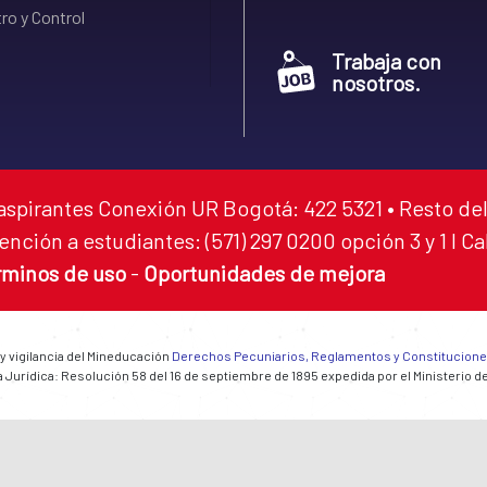
ro y Control
Trabaja con
nosotros.
aspirantes Conexión UR Bogotá: 422 5321 • Resto del
ención a estudiantes: (571) 297 0200 opción 3 y 1 I C
rminos de uso
-
Oportunidades de mejora
 y vigilancia del Mineducación
Derechos Pecuniarios, Reglamentos y Constitucion
 Jurídica: Resolución 58 del 16 de septiembre de 1895 expedida por el Ministerio d