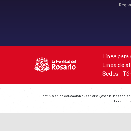
Regist
Línea para 
Línea de at
Sedes
-
Té
Institución de educación superior sujeta a la inspección
Personería