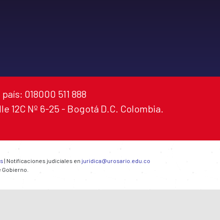
 país: 018000 511 888
alle 12C Nº 6-25 - Bogotá D.C. Colombia.
es
| Notificaciones judiciales en
juridica@urosario.edu.co
e Gobierno.