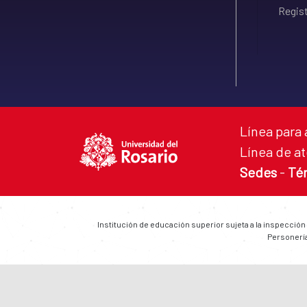
Regist
Línea para 
Línea de at
Sedes
-
Té
Institución de educación superior sujeta a la inspección
Personería