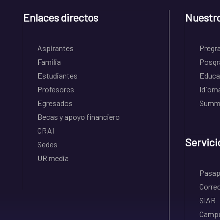
Enlaces directos
Nuestr
Aspirantes
Pregr
Familia
Posgr
Estudiantes
Educa
Profesores
Idiom
Egresados
Summe
Becas y apoyo financiero
CRAI
Servici
Sedes
UR media
Pasapo
Correo
SIAR
Campu