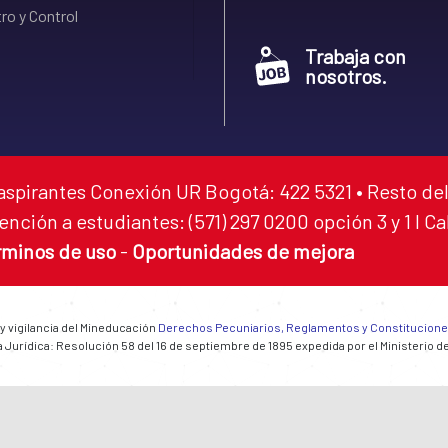
ro y Control
Trabaja con
nosotros.
aspirantes Conexión UR Bogotá: 422 5321 • Resto del
ención a estudiantes: (571) 297 0200 opción 3 y 1 I C
rminos de uso
-
Oportunidades de mejora
 y vigilancia del Mineducación
Derechos Pecuniarios, Reglamentos y Constitucion
 Jurídica: Resolución 58 del 16 de septiembre de 1895 expedida por el Ministerio d