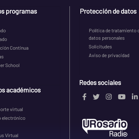
os programas
Protección de datos
ado
Política de tratamiento 
datos personales
ado
Solicitudes
ción Continua
Aviso de privacidad
as
r School
Redes sociales
os académicos
rte virtual
 electrónico
s Virtual