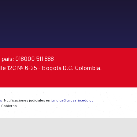
 país: 018000 511 888
alle 12C Nº 6-25 - Bogotá D.C. Colombia.
es
| Notificaciones judiciales en
juridica@urosario.edu.co
e Gobierno.