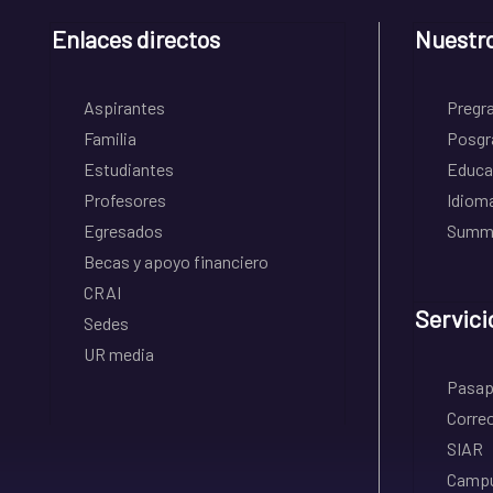
Enlaces directos
Nuestr
Aspirantes
Pregr
Familia
Posgr
Estudiantes
Educa
Profesores
Idiom
Egresados
Summe
Becas y apoyo financiero
CRAI
Servici
Sedes
UR media
Pasapo
Correo
SIAR
Campu