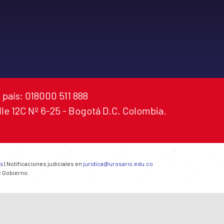
 país: 018000 511 888
alle 12C Nº 6-25 - Bogotá D.C. Colombia.
es
| Notificaciones judiciales en
juridica@urosario.edu.co
e Gobierno.