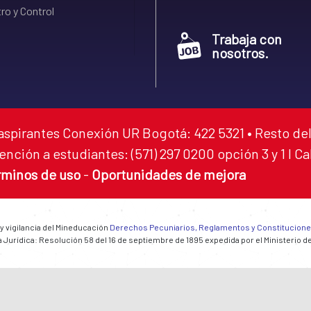
ro y Control
Trabaja con
nosotros.
aspirantes Conexión UR Bogotá: 422 5321 • Resto del
ención a estudiantes: (571) 297 0200 opción 3 y 1 I C
rminos de uso
-
Oportunidades de mejora
 y vigilancia del Mineducación
Derechos Pecuniarios, Reglamentos y Constitucion
 Jurídica: Resolución 58 del 16 de septiembre de 1895 expedida por el Ministerio d