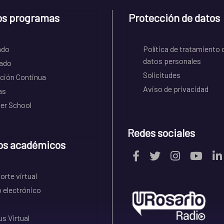
os programas
Protección de datos
ado
Política de tratamiento 
datos personales
ado
Solicitudes
ción Continua
Aviso de privacidad
as
r School
Redes sociales
os académicos
rte virtual
 electrónico
s Virtual