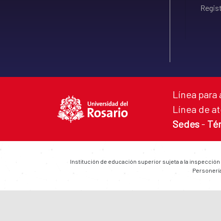
Regist
Línea para 
Línea de at
Sedes
-
Té
Institución de educación superior sujeta a la inspección
Personería