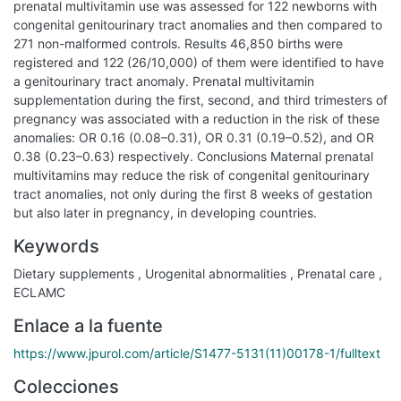
prenatal multivitamin use was assessed for 122 newborns with
congenital genitourinary tract anomalies and then compared to
271 non-malformed controls. Results 46,850 births were
registered and 122 (26/10,000) of them were identified to have
a genitourinary tract anomaly. Prenatal multivitamin
supplementation during the first, second, and third trimesters of
pregnancy was associated with a reduction in the risk of these
anomalies: OR 0.16 (0.08–0.31), OR 0.31 (0.19–0.52), and OR
0.38 (0.23–0.63) respectively. Conclusions Maternal prenatal
multivitamins may reduce the risk of congenital genitourinary
tract anomalies, not only during the first 8 weeks of gestation
but also later in pregnancy, in developing countries.
Keywords
Dietary supplements
,
Urogenital abnormalities
,
Prenatal care
,
ECLAMC
Enlace a la fuente
https://www.jpurol.com/article/S1477-5131(11)00178-1/fulltext
Colecciones