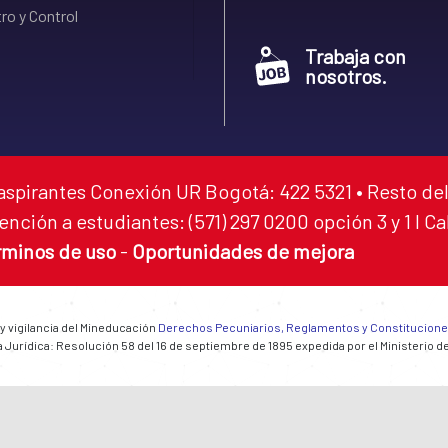
ro y Control
Trabaja con
nosotros.
aspirantes Conexión UR Bogotá: 422 5321 • Resto del
ención a estudiantes: (571) 297 0200 opción 3 y 1 I C
rminos de uso
-
Oportunidades de mejora
 y vigilancia del Mineducación
Derechos Pecuniarios, Reglamentos y Constitucion
 Jurídica: Resolución 58 del 16 de septiembre de 1895 expedida por el Ministerio d