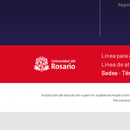
Regist
Línea para 
Línea de at
Sedes
-
Té
Institución de educación superior sujeta a la inspección
Personería