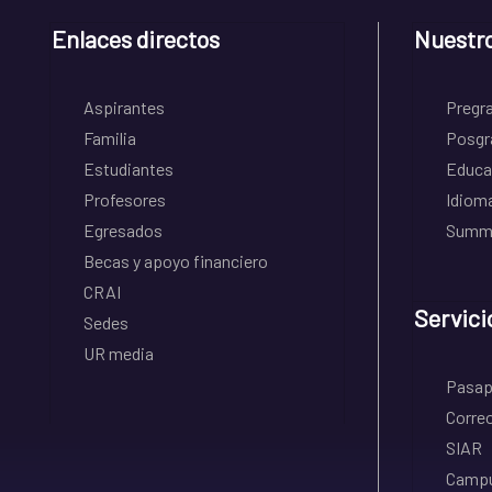
Enlaces directos
Nuestr
Aspirantes
Pregr
Familia
Posgr
Estudiantes
Educa
Profesores
Idiom
Egresados
Summe
Becas y apoyo financiero
CRAI
Servici
Sedes
UR media
Pasapo
Correo
SIAR
Campu