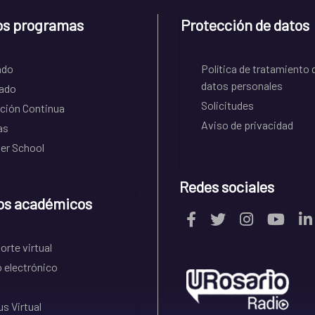
os programas
Protección de datos
ado
Política de tratamiento 
datos personales
ado
Solicitudes
ción Continua
Aviso de privacidad
as
r School
Redes sociales
os académicos
rte virtual
 electrónico
s Virtual