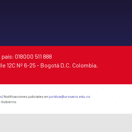
 país: 018000 511 888
alle 12C Nº 6-25 - Bogotá D.C. Colombia.
es
| Notificaciones judiciales en
juridica@urosario.edu.co
e Gobierno.