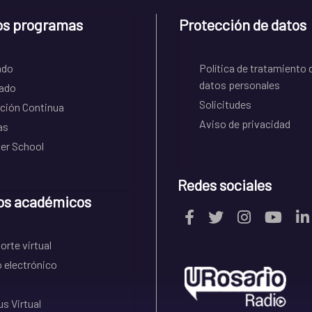
os programas
Protección de datos
ado
Política de tratamiento 
datos personales
ado
Solicitudes
ción Continua
Aviso de privacidad
as
r School
Redes sociales
os académicos
rte virtual
 electrónico
s Virtual