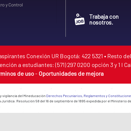
ro y Control
Trabaja con
nosotros.
aspirantes Conexión UR Bogotá: 422 5321 • Resto del
ención a estudiantes: (571) 297 0200 opción 3 y 1 I C
rminos de uso
-
Oportunidades de mejora
 y vigilancia del Mineducación
Derechos Pecuniarios, Reglamentos y Constitucion
 Jurídica: Resolución 58 del 16 de septiembre de 1895 expedida por el Ministerio d