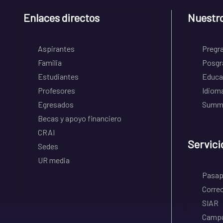
Enlaces directos
Nuestr
Aspirantes
Pregr
Familia
Posgr
Estudiantes
Educa
Profesores
Idiom
Egresados
Summe
Becas y apoyo financiero
CRAI
Servici
Sedes
UR media
Pasapo
Correo
SIAR
Campu