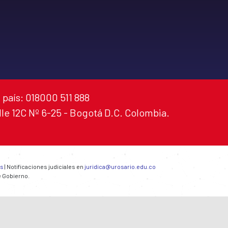
 país: 018000 511 888
alle 12C Nº 6-25 - Bogotá D.C. Colombia.
es
| Notificaciones judiciales en
juridica@urosario.edu.co
e Gobierno.