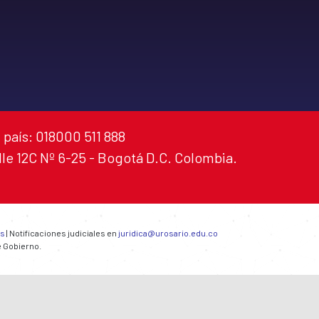
 país: 018000 511 888
alle 12C Nº 6-25 - Bogotá D.C. Colombia.
es
| Notificaciones judiciales en
juridica@urosario.edu.co
e Gobierno.