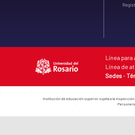
Regist
Línea para 
Línea de at
Sedes
-
Té
Institución de educación superior sujeta a la inspección
Personería