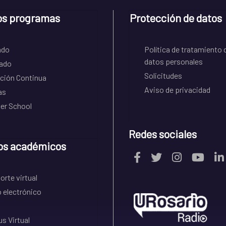
os programas
Protección de datos
ado
Política de tratamiento 
datos personales
ado
Solicitudes
ción Continua
Aviso de privacidad
as
r School
Redes sociales
os académicos
rte virtual
 electrónico
s Virtual