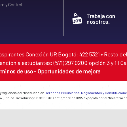
ro y Control
Trabaja con
nosotros.
aspirantes Conexión UR Bogotá: 422 5321 • Resto del
ención a estudiantes: (571) 297 0200 opción 3 y 1 I C
rminos de uso
-
Oportunidades de mejora
 y vigilancia del Mineducación
Derechos Pecuniarios, Reglamentos y Constitucion
 Jurídica: Resolución 58 del 16 de septiembre de 1895 expedida por el Ministerio d