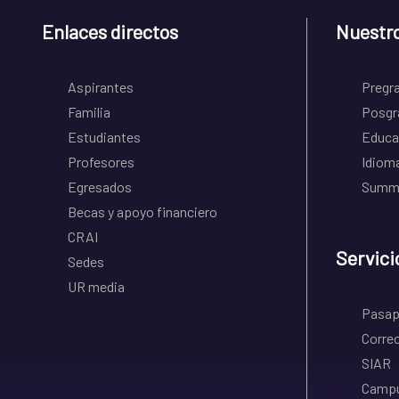
Enlaces directos
Nuestr
Aspirantes
Pregr
Familia
Posgr
Estudiantes
Educa
Profesores
Idiom
Egresados
Summe
Becas y apoyo financiero
CRAI
Servici
Sedes
UR media
Pasapo
Correo
SIAR
Campu