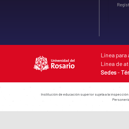
Regist
Línea para 
Línea de at
Sedes
-
Té
Institución de educación superior sujeta a la inspección
Personería