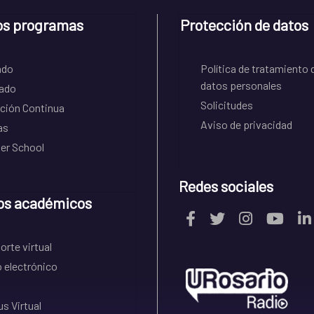
os programas
Protección de datos
ado
Política de tratamiento 
datos personales
ado
Solicitudes
ción Continua
Aviso de privacidad
as
r School
Redes sociales
os académicos
rte virtual
 electrónico
s Virtual