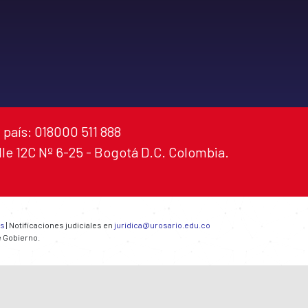
 país: 018000 511 888
alle 12C Nº 6-25 - Bogotá D.C. Colombia.
es
| Notificaciones judiciales en
juridica@urosario.edu.co
e Gobierno.