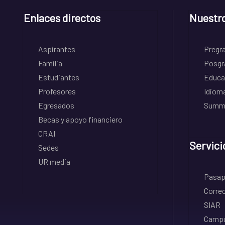
Enlaces directos
Nuestr
Aspirantes
Pregr
Familia
Posgr
Estudiantes
Educa
Profesores
Idiom
Egresados
Summe
Becas y apoyo financiero
CRAI
Servici
Sedes
UR media
Pasapo
Correo
SIAR
Campu