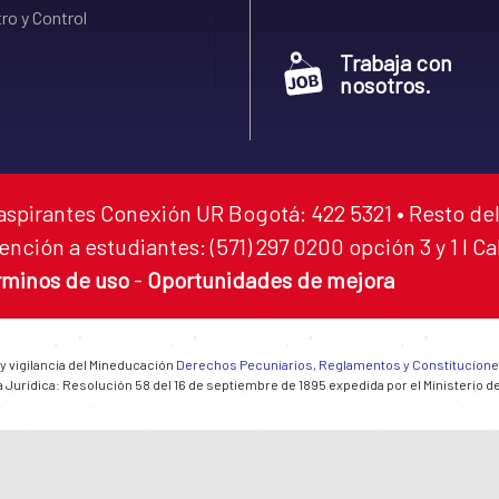
ro y Control
Trabaja con
nosotros.
aspirantes Conexión UR Bogotá: 422 5321 • Resto del
ención a estudiantes: (571) 297 0200 opción 3 y 1 I C
rminos de uso
-
Oportunidades de mejora
 y vigilancia del Mineducación
Derechos Pecuniarios, Reglamentos y Constitucion
 Jurídica: Resolución 58 del 16 de septiembre de 1895 expedida por el Ministerio d