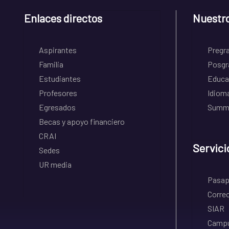
Enlaces directos
Nuestr
Aspirantes
Pregr
Familia
Posgr
Estudiantes
Educa
Profesores
Idiom
Egresados
Summe
Becas y apoyo financiero
CRAI
Servici
Sedes
UR media
Pasapo
Correo
SIAR
Campu