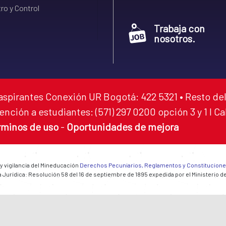
ro y Control
Trabaja con
nosotros.
aspirantes Conexión UR Bogotá: 422 5321 • Resto del
ención a estudiantes: (571) 297 0200 opción 3 y 1 I C
rminos de uso
-
Oportunidades de mejora
 y vigilancia del Mineducación
Derechos Pecuniarios, Reglamentos y Constitucion
 Jurídica: Resolución 58 del 16 de septiembre de 1895 expedida por el Ministerio d