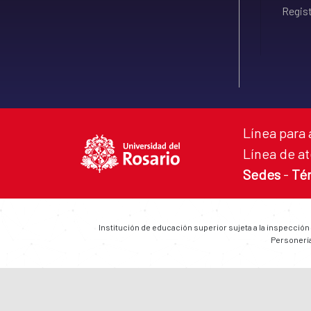
Regist
Línea para 
Línea de at
Sedes
-
Té
Institución de educación superior sujeta a la inspección
Personería