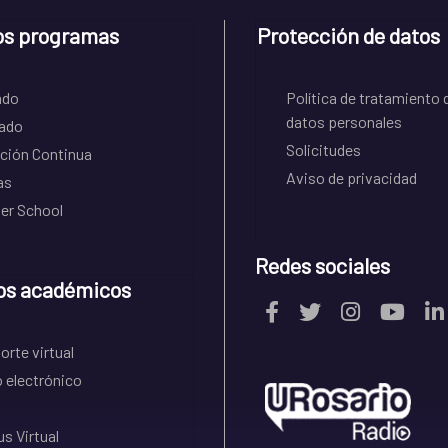
os programas
Protección de datos
ado
Política de tratamiento 
datos personales
ado
Solicitudes
ción Continua
Aviso de privacidad
as
r School
Redes sociales
os académicos
rte virtual
 electrónico
s Virtual