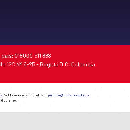
 país: 018000 511 888
alle 12C Nº 6-25 - Bogotá D.C. Colombia.
es
| Notificaciones judiciales en
juridica@urosario.edu.co
e Gobierno.