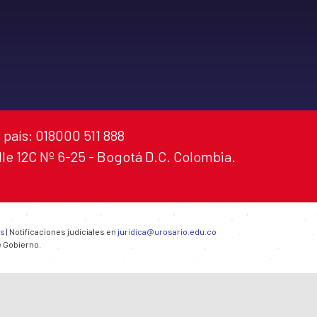
 país: 018000 511 888
alle 12C Nº 6-25 - Bogotá D.C. Colombia.
es
| Notificaciones judiciales en
juridica@urosario.edu.co
e Gobierno.