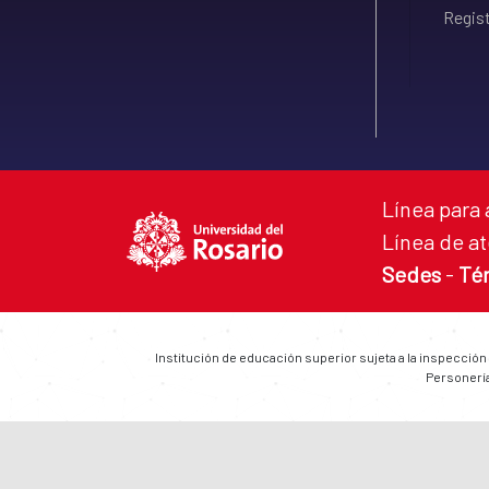
Regist
Línea para 
Línea de at
Sedes
-
Té
Institución de educación superior sujeta a la inspección
Personería