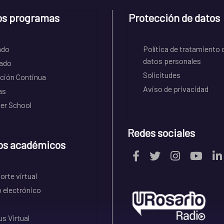
os programas
Protección de datos
ado
Política de tratamiento 
datos personales
ado
Solicitudes
ción Continua
Aviso de privacidad
as
r School
Redes sociales
os académicos
rte virtual
 electrónico
s Virtual