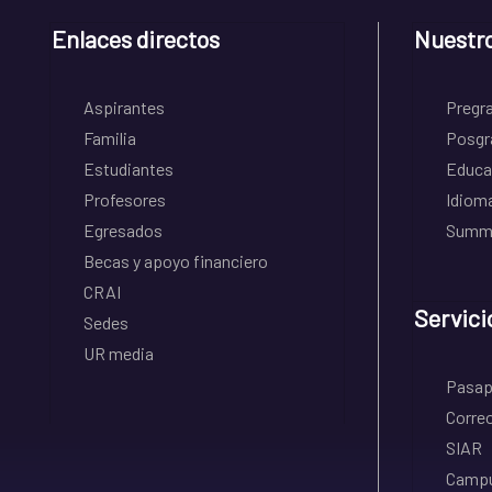
Enlaces directos
Nuestr
Aspirantes
Pregr
Familia
Posgr
Estudiantes
Educa
Profesores
Idiom
Egresados
Summe
Becas y apoyo financiero
CRAI
Servici
Sedes
UR media
Pasapo
Correo
SIAR
Campu