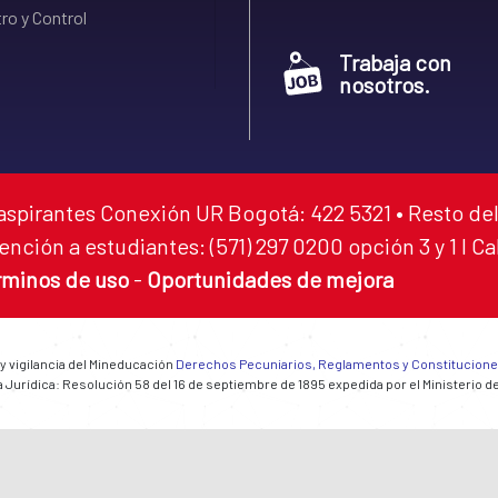
ro y Control
Trabaja con
nosotros.
aspirantes Conexión UR Bogotá: 422 5321 • Resto del
ención a estudiantes: (571) 297 0200 opción 3 y 1 I C
rminos de uso
-
Oportunidades de mejora
 y vigilancia del Mineducación
Derechos Pecuniarios, Reglamentos y Constitucion
 Jurídica: Resolución 58 del 16 de septiembre de 1895 expedida por el Ministerio d