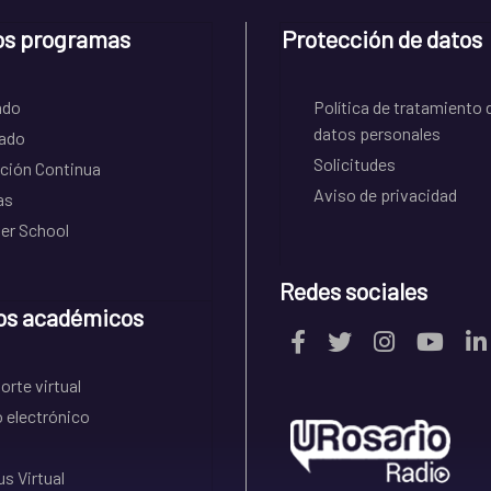
os programas
Protección de datos
ado
Política de tratamiento 
datos personales
ado
Solicitudes
ción Continua
Aviso de privacidad
as
r School
Redes sociales
os académicos
rte virtual
 electrónico
s Virtual