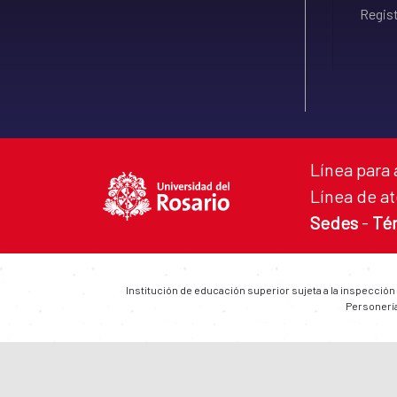
Regist
Línea para 
Línea de at
Sedes
-
Té
Institución de educación superior sujeta a la inspección
Personería