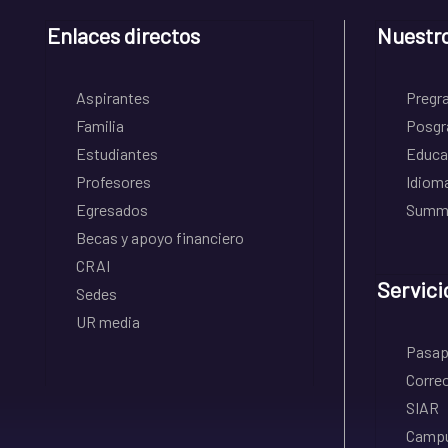
Enlaces directos
Nuestr
Aspirantes
Pregr
Familia
Posgr
Estudiantes
Educa
Profesores
Idiom
Egresados
Summe
Becas y apoyo financiero
CRAI
Servici
Sedes
UR media
Pasapo
Correo
SIAR
Campu