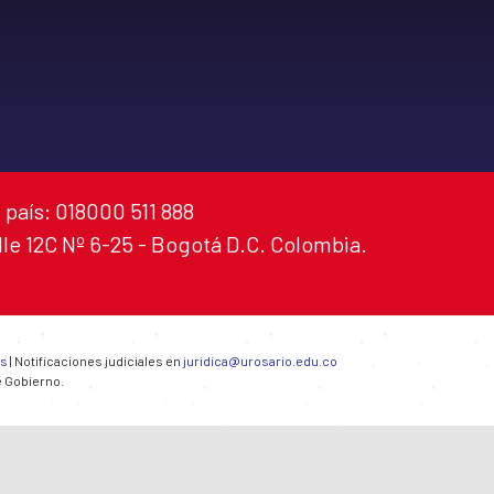
 país: 018000 511 888
alle 12C Nº 6-25 - Bogotá D.C. Colombia.
es
| Notificaciones judiciales en
juridica@urosario.edu.co
e Gobierno.