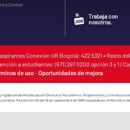
ro y Control
Trabaja con
nosotros.
aspirantes Conexión UR Bogotá: 422 5321 • Resto del
ención a estudiantes: (571) 297 0200 opción 3 y 1 I C
rminos de uso
-
Oportunidades de mejora
 y vigilancia del Mineducación
Derechos Pecuniarios, Reglamentos y Constitucion
 Jurídica: Resolución 58 del 16 de septiembre de 1895 expedida por el Ministerio d