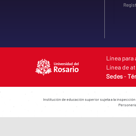
Regist
Línea para 
Línea de at
Sedes
-
Té
Institución de educación superior sujeta a la inspección
Personería