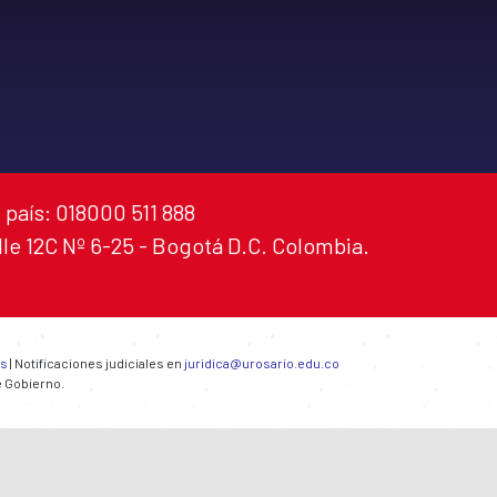
 país: 018000 511 888
alle 12C Nº 6-25 - Bogotá D.C. Colombia.
es
| Notificaciones judiciales en
juridica@urosario.edu.co
e Gobierno.