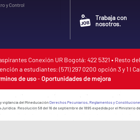
ro y Control
Trabaja con
nosotros.
aspirantes Conexión UR Bogotá: 422 5321 • Resto del
ención a estudiantes: (571) 297 0200 opción 3 y 1 I C
rminos de uso
-
Oportunidades de mejora
 y vigilancia del Mineducación
Derechos Pecuniarios, Reglamentos y Constitucion
 Jurídica: Resolución 58 del 16 de septiembre de 1895 expedida por el Ministerio d