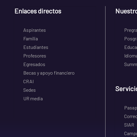
Enlaces directos
Nuestr
Aspirantes
Pregr
Familia
Posgr
Estudiantes
Educa
Profesores
Idiom
Egresados
Summe
Becas y apoyo financiero
CRAI
Servici
Sedes
UR media
Pasapo
Correo
SIAR
Campu