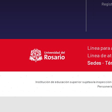
Regist
Línea para 
Línea de at
Sedes
-
Té
Institución de educación superior sujeta a la inspección
Personería