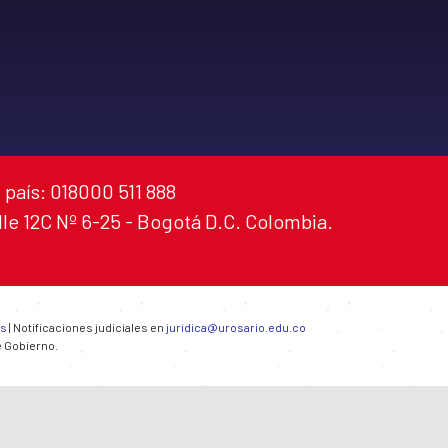
 país: 018000 511 888
alle 12C Nº 6-25 - Bogotá D.C. Colombia.
es
| Notificaciones judiciales en
juridica@urosario.edu.co
e Gobierno.