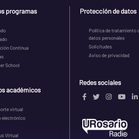
os programas
Protección de datos
ado
Política de tratamiento 
datos personales
ado
Solicitudes
ción Continua
Aviso de privacidad
as
r School
Redes sociales
os académicos
rte virtual
 electrónico
s Virtual