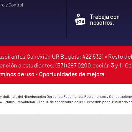
ro y Control
Trabaja con
nosotros.
aspirantes Conexión UR Bogotá: 422 5321 • Resto del
ención a estudiantes: (571) 297 0200 opción 3 y 1 I C
rminos de uso
-
Oportunidades de mejora
 y vigilancia del Mineducación
Derechos Pecuniarios, Reglamentos y Constitucion
 Jurídica: Resolución 58 del 16 de septiembre de 1895 expedida por el Ministerio d