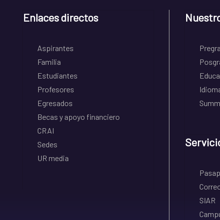
Enlaces directos
Nuestr
Aspirantes
Pregr
Familia
Posgr
Estudiantes
Educa
Profesores
Idiom
Egresados
Summe
Becas y apoyo financiero
CRAI
Servici
Sedes
UR media
Pasapo
Correo
SIAR
Campu