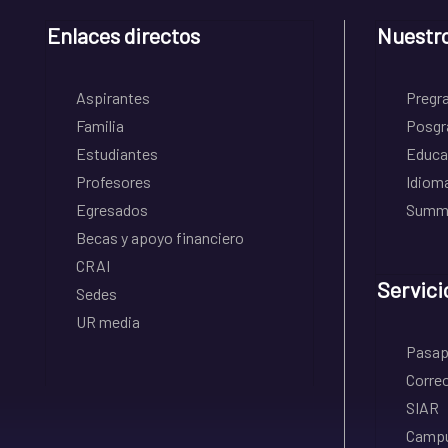
Enlaces directos
Nuestr
Aspirantes
Pregr
Familia
Posgr
Estudiantes
Educa
Profesores
Idiom
Egresados
Summe
Becas y apoyo financiero
CRAI
Servici
Sedes
UR media
Pasapo
Correo
SIAR
Campu