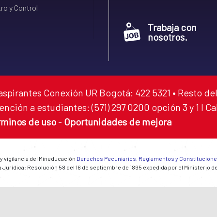
ro y Control
Trabaja con
nosotros.
aspirantes Conexión UR Bogotá: 422 5321 • Resto del
ención a estudiantes: (571) 297 0200 opción 3 y 1 I C
rminos de uso
-
Oportunidades de mejora
 y vigilancia del Mineducación
Derechos Pecuniarios, Reglamentos y Constitucion
 Jurídica: Resolución 58 del 16 de septiembre de 1895 expedida por el Ministerio d