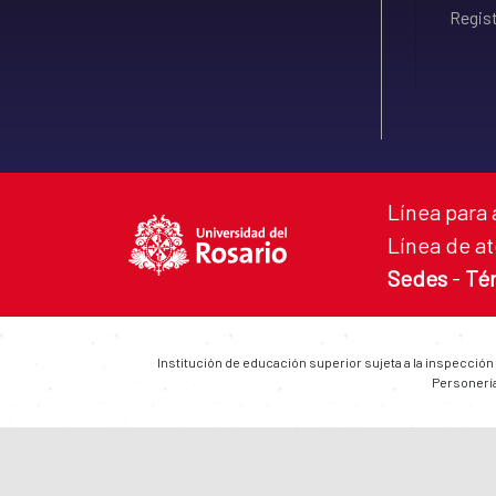
Regist
Línea para 
Línea de at
Sedes
-
Té
Institución de educación superior sujeta a la inspección
Personería