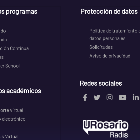
os programas
Protección de datos
ado
Política de tratamiento 
datos personales
ado
Solicitudes
ción Continua
Aviso de privacidad
as
r School
Redes sociales
os académicos
rte virtual
 electrónico
s Virtual