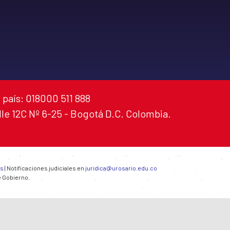
 país: 018000 511 888
alle 12C Nº 6-25 - Bogotá D.C. Colombia.
es
| Notificaciones judiciales en
juridica@urosario.edu.co
e Gobierno.