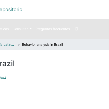
sticas
Consultar
Preguntas frecuentes
Avances en Psicología Latinoamericana
Behavior analysis in Brazil
razil
5804