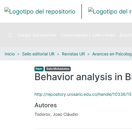
Cargar documentos
Comunidades y colecciones
Estadí
Inicio
Sello editorial UR
Revistas UR
Ítem
Solo Metadatos
Behavior analysis in B
http://repository.urosario.edu.co/handle/10336/1
Autores
Todorov, Joao Cláudio