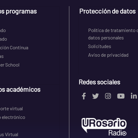
os programas
Protección de datos
ado
Política de tratamiento 
datos personales
ado
Solicitudes
ción Continua
Aviso de privacidad
as
r School
Redes sociales
os académicos
rte virtual
 electrónico
s Virtual