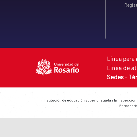
Regist
Línea para 
Línea de at
Sedes
-
Té
Institución de educación superior sujeta a la inspección
Personería