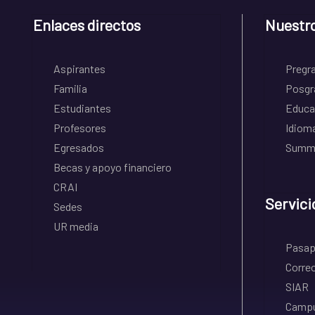
Enlaces directos
Nuestr
Aspirantes
Pregr
Familia
Posgr
Estudiantes
Educa
Profesores
Idiom
Egresados
Summe
Becas y apoyo financiero
CRAI
Servici
Sedes
UR media
Pasapo
Correo
SIAR
Campu