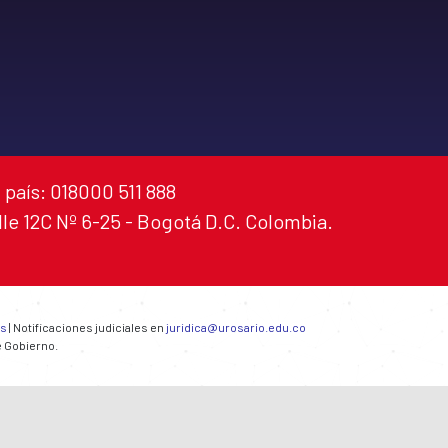
 país: 018000 511 888
alle 12C Nº 6-25 - Bogotá D.C. Colombia.
es
| Notificaciones judiciales en
juridica@urosario.edu.co
e Gobierno.