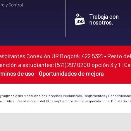
ro y Control
Trabaja con
nosotros.
aspirantes Conexión UR Bogotá: 422 5321 • Resto del
ención a estudiantes: (571) 297 0200 opción 3 y 1 I C
rminos de uso
-
Oportunidades de mejora
 y vigilancia del Mineducación
Derechos Pecuniarios, Reglamentos y Constitucion
 Jurídica: Resolución 58 del 16 de septiembre de 1895 expedida por el Ministerio d