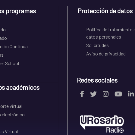
os programas
Protección de datos
ado
Política de tratamiento 
datos personales
ado
Solicitudes
ción Continua
Aviso de privacidad
as
r School
Redes sociales
os académicos
rte virtual
 electrónico
s Virtual