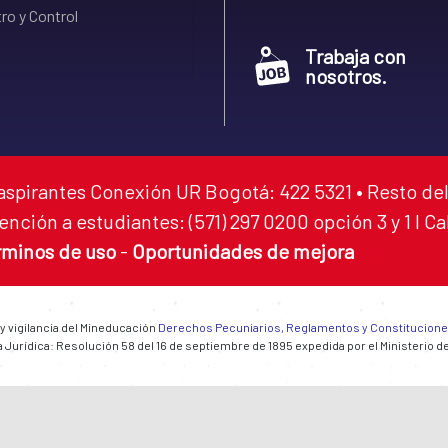
ro y Control
Trabaja con
nosotros.
aspirantes Conexión UR Bogotá: 422 5321 • Resto del
ención a estudiantes: (571) 297 0200 opción 3 y 1 I C
rminos de uso
-
Oportunidades de mejora
 y vigilancia del Mineducación
Derechos Pecuniarios, Reglamentos y Constitucion
 Jurídica: Resolución 58 del 16 de septiembre de 1895 expedida por el Ministerio d