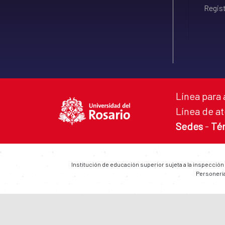
Regist
Línea para 
Línea de at
Sedes
-
Té
Institución de educación superior sujeta a la inspección
Personería