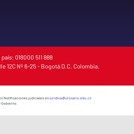
 país: 018000 511 888
alle 12C Nº 6-25 - Bogotá D.C. Colombia.
es
| Notificaciones judiciales en
juridica@urosario.edu.co
e Gobierno.