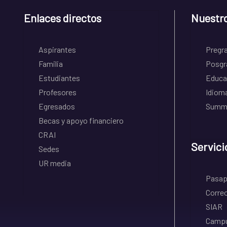
Enlaces directos
Nuestr
Aspirantes
Pregr
Familia
Posgr
Estudiantes
Educa
Profesores
Idiom
Egresados
Summe
Becas y apoyo financiero
CRAI
Servici
Sedes
UR media
Pasapo
Correo
SIAR
Campu