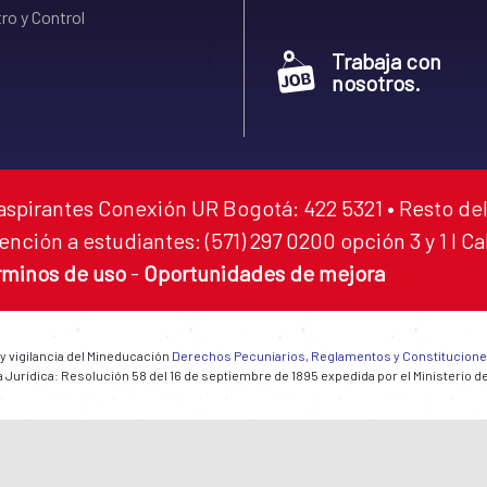
ro y Control
Trabaja con
nosotros.
aspirantes Conexión UR Bogotá: 422 5321 • Resto del
ención a estudiantes: (571) 297 0200 opción 3 y 1 I C
rminos de uso
-
Oportunidades de mejora
 y vigilancia del Mineducación
Derechos Pecuniarios, Reglamentos y Constitucion
 Jurídica: Resolución 58 del 16 de septiembre de 1895 expedida por el Ministerio d