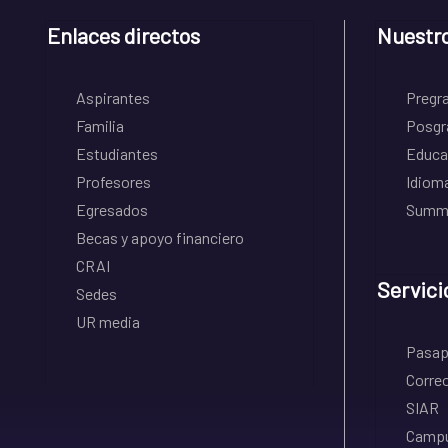
Enlaces directos
Nuestr
Aspirantes
Pregr
Familia
Posgr
Estudiantes
Educa
Profesores
Idiom
Egresados
Summe
Becas y apoyo financiero
CRAI
Servici
Sedes
UR media
Pasapo
Correo
SIAR
Campu