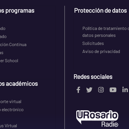
os programas
Protección de datos
ado
Política de tratamiento 
datos personales
ado
Solicitudes
ción Continua
Aviso de privacidad
as
r School
Redes sociales
os académicos
rte virtual
 electrónico
s Virtual