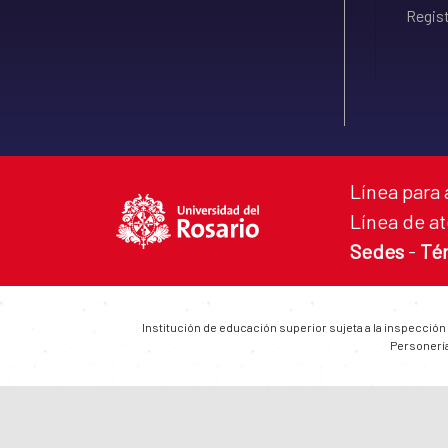
Regist
Línea para 
Línea de at
Sedes
-
Té
Institución de educación superior sujeta a la inspección
Personería