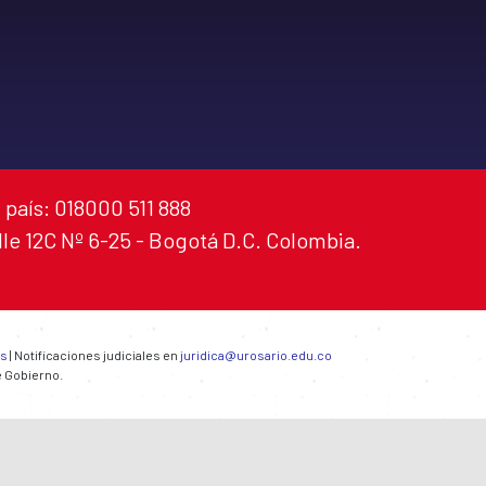
 país: 018000 511 888
alle 12C Nº 6-25 - Bogotá D.C. Colombia.
es
| Notificaciones judiciales en
juridica@urosario.edu.co
e Gobierno.