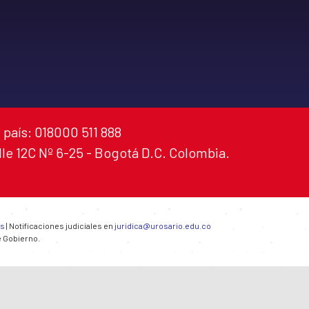
 país: 018000 511 888
alle 12C Nº 6-25 - Bogotá D.C. Colombia.
es
| Notificaciones judiciales en
juridica@urosario.edu.co
e Gobierno.