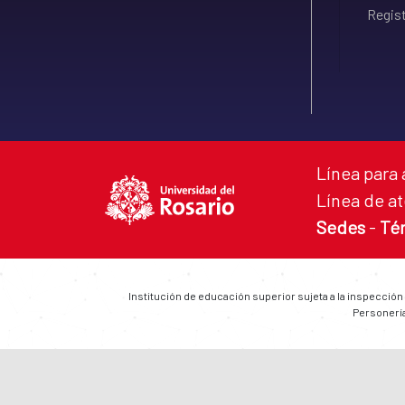
Regist
Línea para 
Línea de at
Sedes
-
Té
Institución de educación superior sujeta a la inspección
Personería