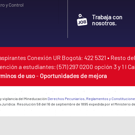
ro y Control
Trabaja con
nosotros.
aspirantes Conexión UR Bogotá: 422 5321 • Resto del
ención a estudiantes: (571) 297 0200 opción 3 y 1 I C
rminos de uso
-
Oportunidades de mejora
 y vigilancia del Mineducación
Derechos Pecuniarios, Reglamentos y Constitucion
 Jurídica: Resolución 58 del 16 de septiembre de 1895 expedida por el Ministerio d