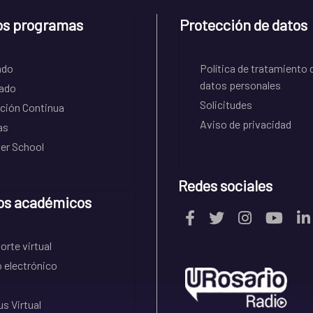
os programas
Protección de datos
ado
Política de tratamiento 
datos personales
ado
Solicitudes
ción Continua
Aviso de privacidad
as
r School
Redes sociales
os académicos
rte virtual
 electrónico
s Virtual