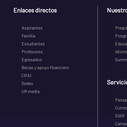
Enlaces directos
Nuestr
Aspirantes
Pregr
Familia
Posgr
Estudiantes
Educa
Profesores
Idiom
Egresados
Summe
Becas y apoyo financiero
CRAI
Servici
Sedes
UR media
Pasapo
Correo
SIAR
Campu