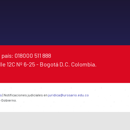
 país: 018000 511 888
alle 12C Nº 6-25 - Bogotá D.C. Colombia.
es
| Notificaciones judiciales en
juridica@urosario.edu.co
e Gobierno.