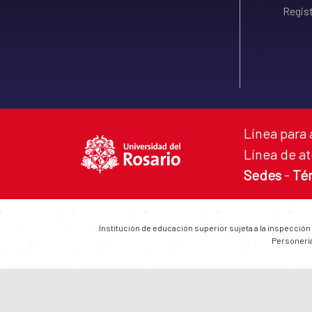
Regist
Línea para 
Línea de at
Sedes
-
Té
Institución de educación superior sujeta a la inspección
Personería