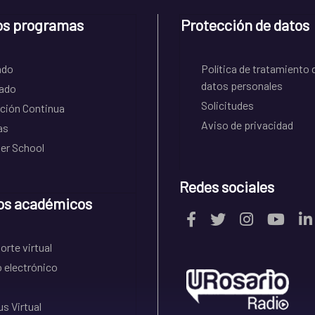
os programas
Protección de datos
ado
Política de tratamiento 
datos personales
ado
Solicitudes
ción Continua
Aviso de privacidad
as
r School
Redes sociales
os académicos
rte virtual
 electrónico
s Virtual