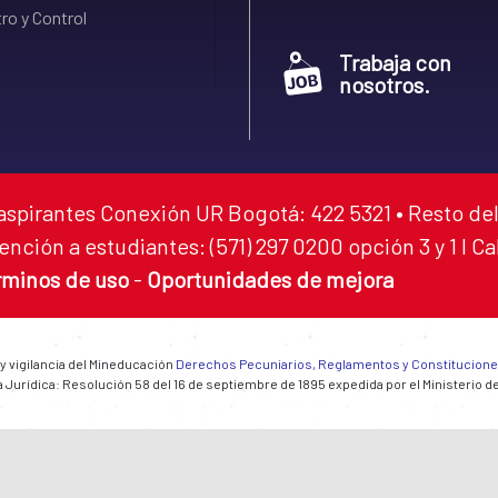
ro y Control
Trabaja con
nosotros.
aspirantes Conexión UR Bogotá: 422 5321 • Resto del
ención a estudiantes: (571) 297 0200 opción 3 y 1 I C
rminos de uso
-
Oportunidades de mejora
 y vigilancia del Mineducación
Derechos Pecuniarios, Reglamentos y Constitucion
 Jurídica: Resolución 58 del 16 de septiembre de 1895 expedida por el Ministerio d