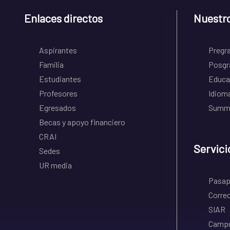
Enlaces directos
Nuestr
Aspirantes
Pregr
Familia
Posgr
Estudiantes
Educa
Profesores
Idiom
Egresados
Summe
Becas y apoyo financiero
CRAI
Servici
Sedes
UR media
Pasapo
Correo
SIAR
Campu