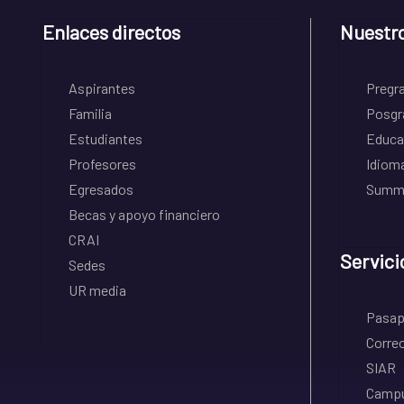
Enlaces directos
Nuestr
Aspirantes
Pregr
Familia
Posgr
Estudiantes
Educa
Profesores
Idiom
Egresados
Summe
Becas y apoyo financiero
CRAI
Servici
Sedes
UR media
Pasapo
Correo
SIAR
Campu