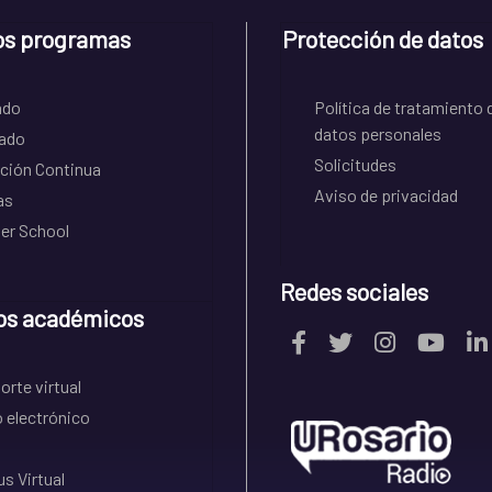
os programas
Protección de datos
ado
Política de tratamiento 
datos personales
ado
Solicitudes
ción Continua
Aviso de privacidad
as
r School
Redes sociales
os académicos
rte virtual
 electrónico
s Virtual