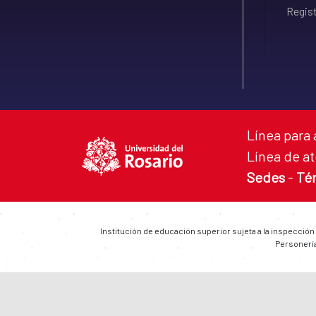
Regist
Línea para 
Línea de at
Sedes
-
Té
Institución de educación superior sujeta a la inspección
Personería