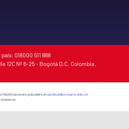
 país: 018000 511 888
alle 12C Nº 6-25 - Bogotá D.C. Colombia.
es
| Notificaciones judiciales en
juridica@urosario.edu.co
e Gobierno.