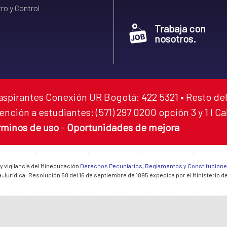
ro y Control
Trabaja con
nosotros.
aspirantes Conexión UR Bogotá: 422 5321 • Resto del
ención a estudiantes: (571) 297 0200 opción 3 y 1 I C
rminos de uso
-
Oportunidades de mejora
 y vigilancia del Mineducación
Derechos Pecuniarios, Reglamentos y Constitucion
 Jurídica: Resolución 58 del 16 de septiembre de 1895 expedida por el Ministerio d