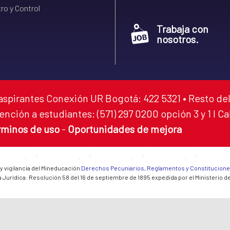
ro y Control
Trabaja con
nosotros.
aspirantes Conexión UR Bogotá: 422 5321 • Resto del
ención a estudiantes: (571) 297 0200 opción 3 y 1 I C
rminos de uso
-
Oportunidades de mejora
 y vigilancia del Mineducación
Derechos Pecuniarios, Reglamentos y Constitucion
 Jurídica: Resolución 58 del 16 de septiembre de 1895 expedida por el Ministerio d