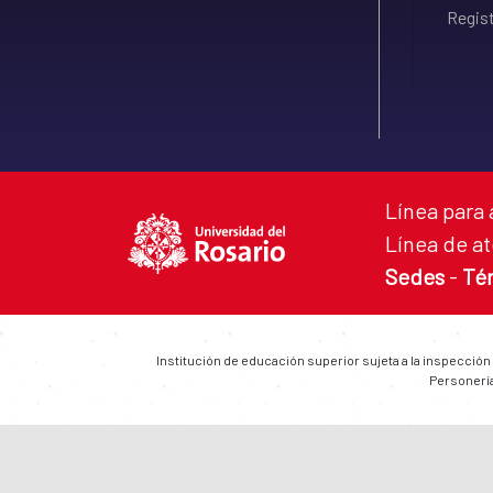
Regist
Línea para 
Línea de at
Sedes
-
Té
Institución de educación superior sujeta a la inspección
Personería