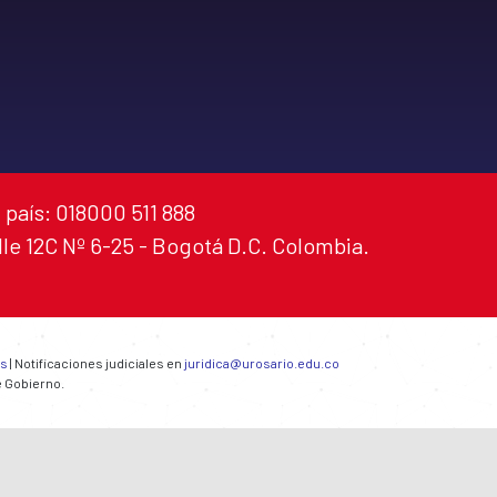
 país: 018000 511 888
alle 12C Nº 6-25 - Bogotá D.C. Colombia.
es
| Notificaciones judiciales en
juridica@urosario.edu.co
e Gobierno.