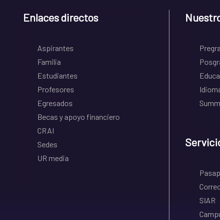
Enlaces directos
Nuestr
Aspirantes
Pregr
Familia
Posgr
Estudiantes
Educa
Profesores
Idiom
Egresados
Summe
Becas y apoyo financiero
CRAI
Servici
Sedes
UR media
Pasapo
Correo
SIAR
Campu