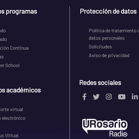
os programas
Protección de datos
ado
Política de tratamiento 
datos personales
ado
Solicitudes
ción Continua
Aviso de privacidad
as
r School
Redes sociales
os académicos
rte virtual
 electrónico
s Virtual