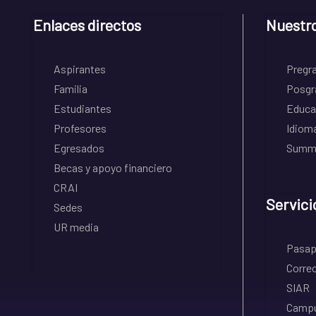
Enlaces directos
Nuestr
Aspirantes
Pregr
Familia
Posgr
Estudiantes
Educa
Profesores
Idiom
Egresados
Summe
Becas y apoyo financiero
CRAI
Servici
Sedes
UR media
Pasapo
Correo
SIAR
Campu