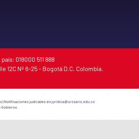
 país: 018000 511 888
alle 12C Nº 6-25 - Bogotá D.C. Colombia.
es
| Notificaciones judiciales en
juridica@urosario.edu.co
e Gobierno.