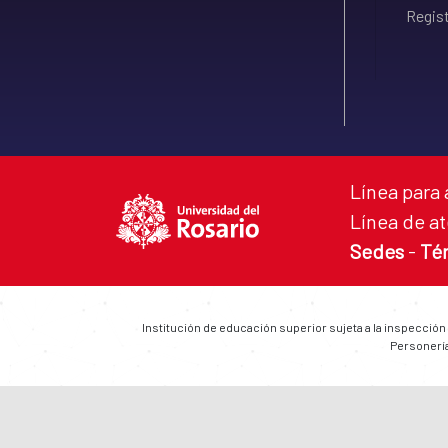
Regist
Línea para 
Línea de at
Sedes
-
Té
Institución de educación superior sujeta a la inspección
Personería