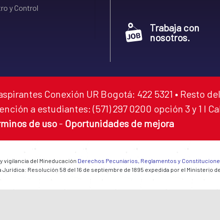
ro y Control
Trabaja con
nosotros.
aspirantes Conexión UR Bogotá: 422 5321 • Resto del
ención a estudiantes: (571) 297 0200 opción 3 y 1 I C
rminos de uso
-
Oportunidades de mejora
 y vigilancia del Mineducación
Derechos Pecuniarios, Reglamentos y Constitucion
 Jurídica: Resolución 58 del 16 de septiembre de 1895 expedida por el Ministerio d