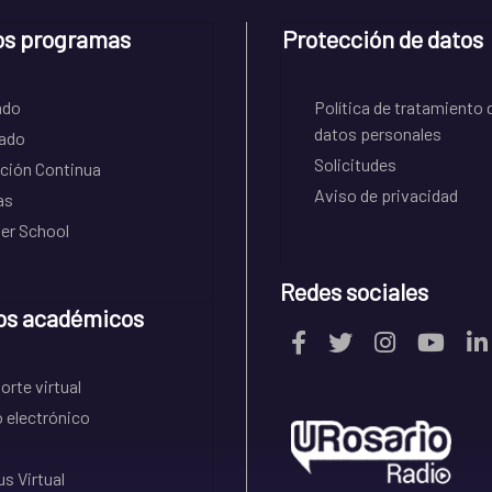
os programas
Protección de datos
ado
Política de tratamiento 
datos personales
ado
Solicitudes
ción Continua
Aviso de privacidad
as
r School
Redes sociales
os académicos
rte virtual
 electrónico
s Virtual