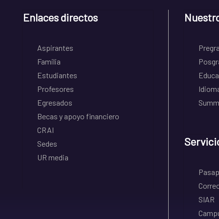
Enlaces directos
Nuestr
Aspirantes
Pregr
Familia
Posgr
Estudiantes
Educa
Profesores
Idiom
Egresados
Summe
Becas y apoyo financiero
CRAI
Servici
Sedes
UR media
Pasapo
Correo
SIAR
Campu