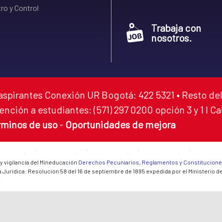
ro y Control
Trabaja con
nosotros.
aspirantes Conexión UR Bogotá: 422 5321 • Resto del
ención a estudiantes: (571) 297 0200 opción 3 y 1 I C
rminos de uso
-
Oportunidades de mejora
 y vigilancia del Mineducación
Derechos Pecuniarios, Reglamentos y Constitucion
 Jurídica: Resolución 58 del 16 de septiembre de 1895 expedida por el Ministerio d