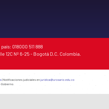
 país: 018000 511 888
alle 12C Nº 6-25 - Bogotá D.C. Colombia.
es
| Notificaciones judiciales en
juridica@urosario.edu.co
e Gobierno.