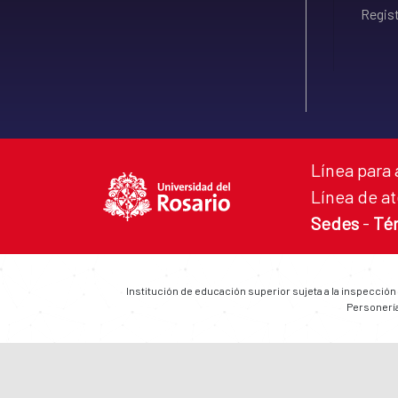
Regist
Línea para 
Línea de at
Sedes
-
Té
Institución de educación superior sujeta a la inspección
Personería