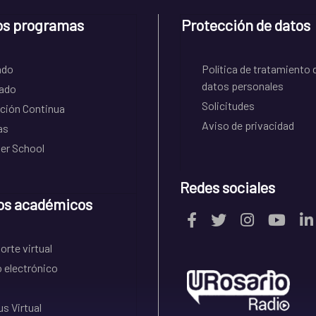
os programas
Protección de datos
ado
Política de tratamiento 
datos personales
ado
Solicitudes
ción Continua
Aviso de privacidad
as
r School
Redes sociales
os académicos
rte virtual
 electrónico
s Virtual