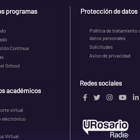
os programas
Protección de datos
ado
Política de tratamiento 
datos personales
ado
Solicitudes
ción Continua
Aviso de privacidad
as
r School
Redes sociales
os académicos
rte virtual
 electrónico
s Virtual