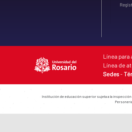
Regist
Línea para 
Línea de at
Sedes
-
Té
Institución de educación superior sujeta a la inspección
Personería