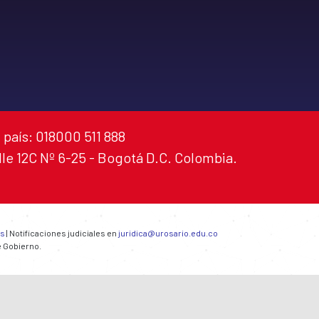
 país: 018000 511 888
alle 12C Nº 6-25 - Bogotá D.C. Colombia.
es
| Notificaciones judiciales en
juridica@urosario.edu.co
e Gobierno.