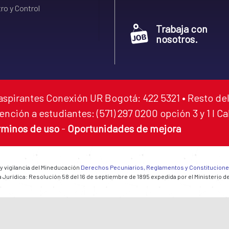
ro y Control
Trabaja con
nosotros.
aspirantes Conexión UR Bogotá: 422 5321 • Resto del
ención a estudiantes: (571) 297 0200 opción 3 y 1 I C
rminos de uso
-
Oportunidades de mejora
 y vigilancia del Mineducación
Derechos Pecuniarios, Reglamentos y Constitucion
 Jurídica: Resolución 58 del 16 de septiembre de 1895 expedida por el Ministerio d