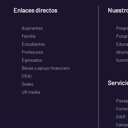
Enlaces directos
Nuestr
Aspirantes
Pregr
Familia
Posgr
Estudiantes
Educa
Profesores
Idiom
Egresados
Summe
Becas y apoyo financiero
CRAI
Servici
Sedes
UR media
Pasapo
Correo
SIAR
Campu