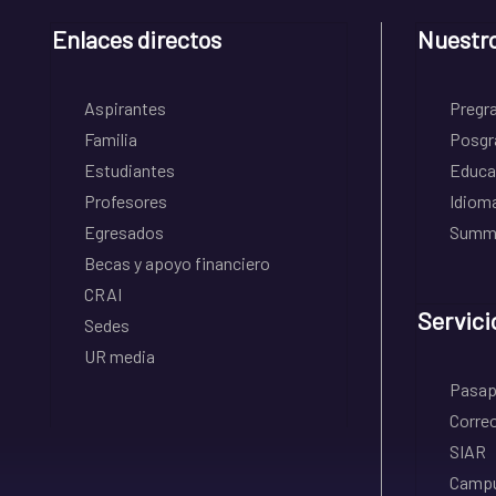
Enlaces directos
Nuestr
Aspirantes
Pregr
Familia
Posgr
Estudiantes
Educa
Profesores
Idiom
Egresados
Summe
Becas y apoyo financiero
CRAI
Servici
Sedes
UR media
Pasapo
Correo
SIAR
Campu