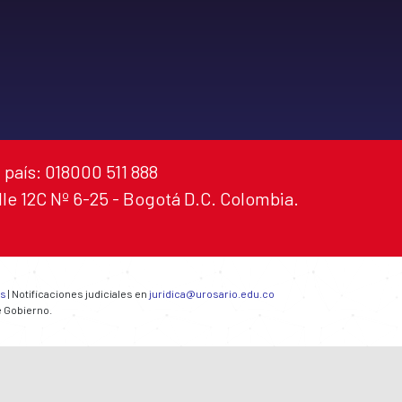
 país: 018000 511 888
alle 12C Nº 6-25 - Bogotá D.C. Colombia.
es
| Notificaciones judiciales en
juridica@urosario.edu.co
e Gobierno.