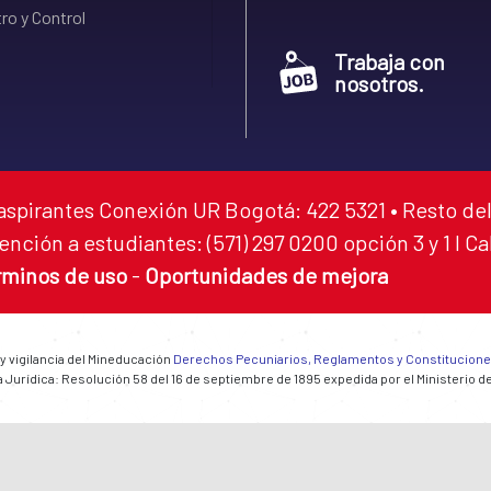
ro y Control
Trabaja con
nosotros.
aspirantes Conexión UR Bogotá: 422 5321 • Resto del
ención a estudiantes: (571) 297 0200 opción 3 y 1 I C
rminos de uso
-
Oportunidades de mejora
 y vigilancia del Mineducación
Derechos Pecuniarios, Reglamentos y Constitucion
 Jurídica: Resolución 58 del 16 de septiembre de 1895 expedida por el Ministerio d