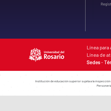
Regist
Línea para 
Línea de at
Sedes
-
Té
Institución de educación superior sujeta a la inspección
Personería