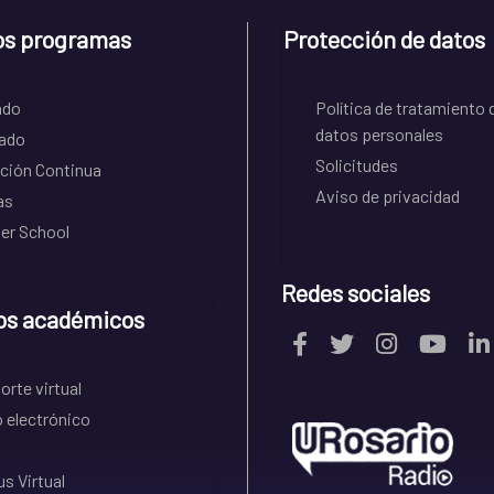
os programas
Protección de datos
ado
Política de tratamiento 
datos personales
ado
Solicitudes
ción Continua
Aviso de privacidad
as
r School
Redes sociales
os académicos
rte virtual
 electrónico
s Virtual