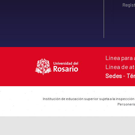
Regist
Línea para 
Línea de at
Sedes
-
Té
Institución de educación superior sujeta a la inspección
Personería