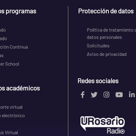
os programas
Protección de datos
ado
Política de tratamiento 
datos personales
ado
Solicitudes
ción Continua
Aviso de privacidad
as
r School
Redes sociales
os académicos
rte virtual
 electrónico
s Virtual