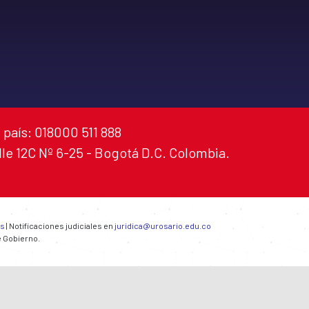
 país: 018000 511 888
alle 12C Nº 6-25 - Bogotá D.C. Colombia.
es
| Notificaciones judiciales en
juridica@urosario.edu.co
e Gobierno.