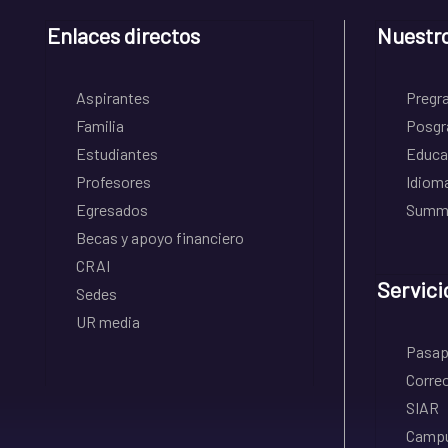
Enlaces directos
Nuestr
Aspirantes
Pregr
Familia
Posgr
Estudiantes
Educa
Profesores
Idiom
Egresados
Summe
Becas y apoyo financiero
CRAI
Servici
Sedes
UR media
Pasapo
Correo
SIAR
Campu