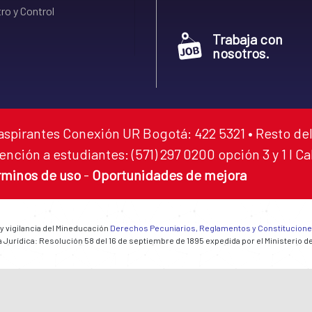
ro y Control
Trabaja con
nosotros.
aspirantes Conexión UR Bogotá: 422 5321 • Resto del
ención a estudiantes: (571) 297 0200 opción 3 y 1 I C
rminos de uso
-
Oportunidades de mejora
 y vigilancia del Mineducación
Derechos Pecuniarios, Reglamentos y Constitucion
 Jurídica: Resolución 58 del 16 de septiembre de 1895 expedida por el Ministerio d