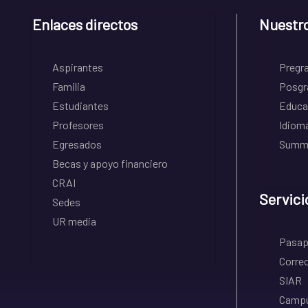
Enlaces directos
Nuestr
Aspirantes
Pregr
Familia
Posgr
Estudiantes
Educa
Profesores
Idiom
Egresados
Summe
Becas y apoyo financiero
CRAI
Servici
Sedes
UR media
Pasapo
Correo
SIAR
Campu