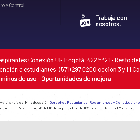
ro y Control
Trabaja con
nosotros.
aspirantes Conexión UR Bogotá: 422 5321 • Resto del
ención a estudiantes: (571) 297 0200 opción 3 y 1 I C
rminos de uso
-
Oportunidades de mejora
 y vigilancia del Mineducación
Derechos Pecuniarios, Reglamentos y Constitucion
 Jurídica: Resolución 58 del 16 de septiembre de 1895 expedida por el Ministerio d