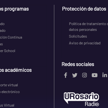
os programas
Protección de datos
ado
Política de tratamiento 
datos personales
ado
Solicitudes
ción Continua
Aviso de privacidad
as
r School
Redes sociales
os académicos
rte virtual
 electrónico
s Virtual