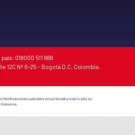
 país: 018000 511 888
alle 12C Nº 6-25 - Bogotá D.C. Colombia.
es
| Notificaciones judiciales en
juridica@urosario.edu.co
e Gobierno.