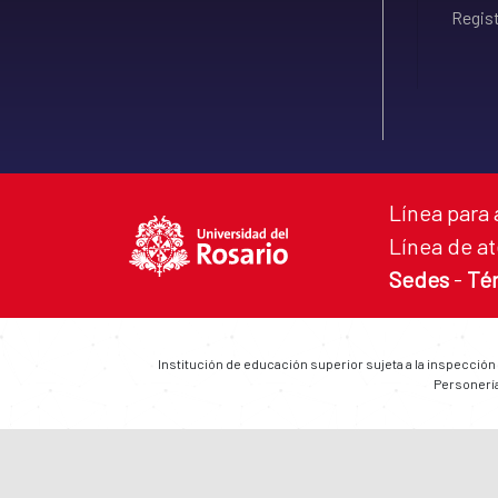
Regist
Línea para 
Línea de at
Sedes
-
Té
Institución de educación superior sujeta a la inspección
Personería