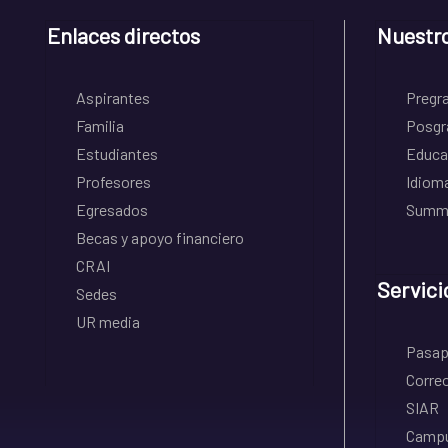
Enlaces directos
Nuestr
Aspirantes
Pregr
Familia
Posgr
Estudiantes
Educa
Profesores
Idiom
Egresados
Summe
Becas y apoyo financiero
CRAI
Servici
Sedes
UR media
Pasapo
Correo
SIAR
Campu