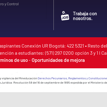
ro y Control
Trabaja con
nosotros.
aspirantes Conexión UR Bogotá: 422 5321 • Resto del
ención a estudiantes: (571) 297 0200 opción 3 y 1 I C
rminos de uso
-
Oportunidades de mejora
 y vigilancia del Mineducación
Derechos Pecuniarios, Reglamentos y Constitucion
 Jurídica: Resolución 58 del 16 de septiembre de 1895 expedida por el Ministerio d