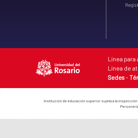
Regist
Línea para 
Línea de at
Sedes
-
Té
Institución de educación superior sujeta a la inspección
Personería