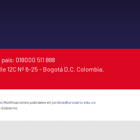
 país: 018000 511 888
alle 12C Nº 6-25 - Bogotá D.C. Colombia.
es
| Notificaciones judiciales en
juridica@urosario.edu.co
e Gobierno.