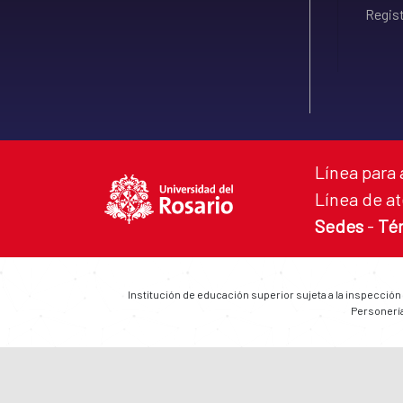
Regist
Línea para 
Línea de at
Sedes
-
Té
Institución de educación superior sujeta a la inspección
Personería