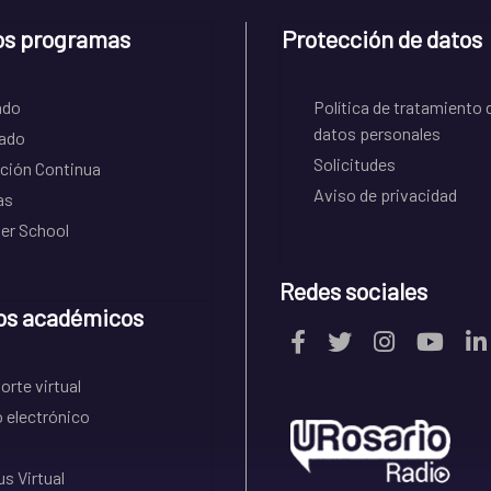
os programas
Protección de datos
ado
Política de tratamiento 
datos personales
ado
Solicitudes
ción Continua
Aviso de privacidad
as
r School
Redes sociales
os académicos
rte virtual
 electrónico
s Virtual