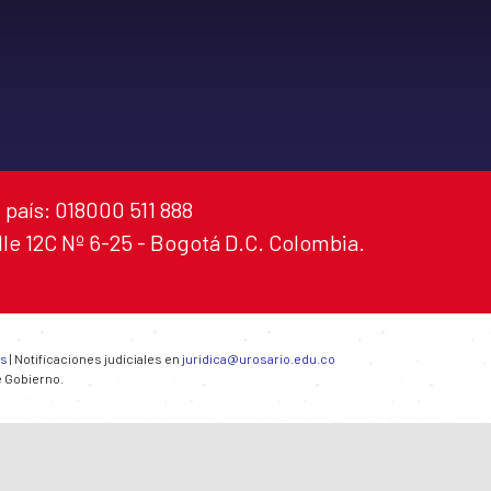
 país: 018000 511 888
alle 12C Nº 6-25 - Bogotá D.C. Colombia.
es
| Notificaciones judiciales en
juridica@urosario.edu.co
e Gobierno.