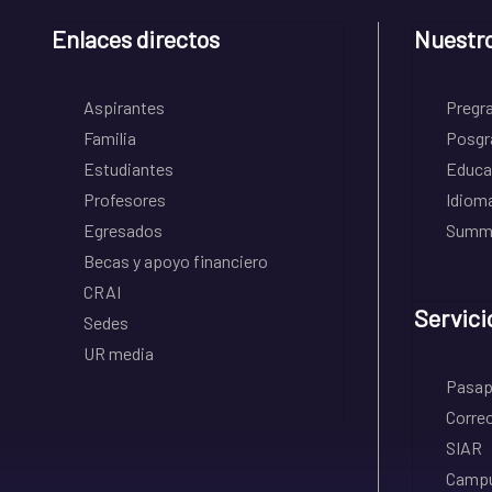
Enlaces directos
Nuestr
Aspirantes
Pregr
Familia
Posgr
Estudiantes
Educa
Profesores
Idiom
Egresados
Summe
Becas y apoyo financiero
CRAI
Servici
Sedes
UR media
Pasapo
Correo
SIAR
Campu