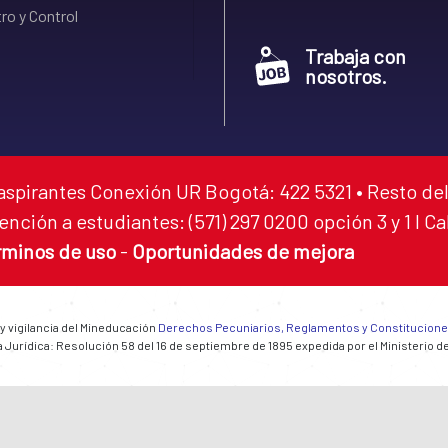
ro y Control
Trabaja con
nosotros.
aspirantes Conexión UR Bogotá: 422 5321 • Resto del
ención a estudiantes: (571) 297 0200 opción 3 y 1 I C
rminos de uso
-
Oportunidades de mejora
 y vigilancia del Mineducación
Derechos Pecuniarios, Reglamentos y Constitucion
 Jurídica: Resolución 58 del 16 de septiembre de 1895 expedida por el Ministerio d