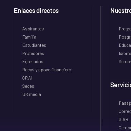
Enlaces directos
Nuestr
Aspirantes
Pregr
Familia
Posgr
Estudiantes
Educa
Profesores
Idiom
Egresados
Summe
Becas y apoyo financiero
CRAI
Servici
Sedes
UR media
Pasapo
Correo
SIAR
Campu