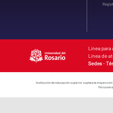
Regist
Línea para 
Línea de at
Sedes
-
Té
Institución de educación superior sujeta a la inspección
Personería