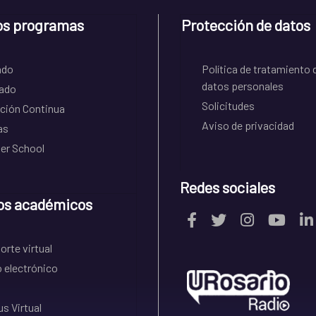
os programas
Protección de datos
ado
Política de tratamiento 
datos personales
ado
Solicitudes
ción Continua
Aviso de privacidad
as
r School
Redes sociales
os académicos
rte virtual
 electrónico
s Virtual