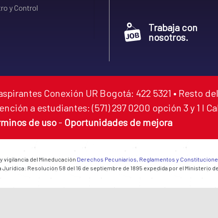
ro y Control
Trabaja con
nosotros.
aspirantes Conexión UR Bogotá: 422 5321 • Resto del
ención a estudiantes: (571) 297 0200 opción 3 y 1 I C
rminos de uso
-
Oportunidades de mejora
 y vigilancia del Mineducación
Derechos Pecuniarios, Reglamentos y Constitucion
 Jurídica: Resolución 58 del 16 de septiembre de 1895 expedida por el Ministerio d