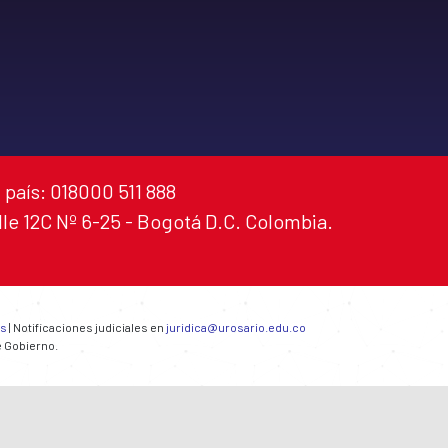
 país: 018000 511 888
alle 12C Nº 6-25 - Bogotá D.C. Colombia.
es
| Notificaciones judiciales en
juridica@urosario.edu.co
e Gobierno.