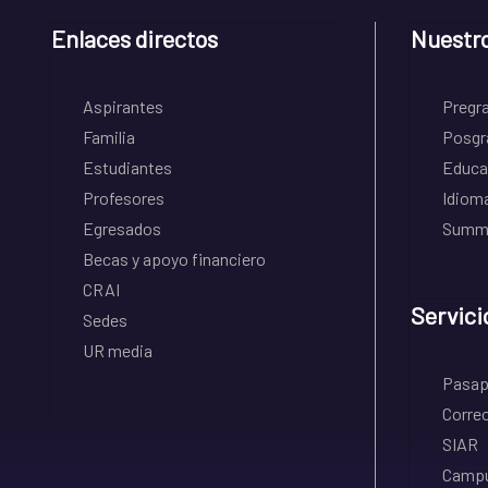
Enlaces directos
Nuestr
Aspirantes
Pregr
Familia
Posgr
Estudiantes
Educa
Profesores
Idiom
Egresados
Summe
Becas y apoyo financiero
CRAI
Servici
Sedes
UR media
Pasapo
Correo
SIAR
Campu