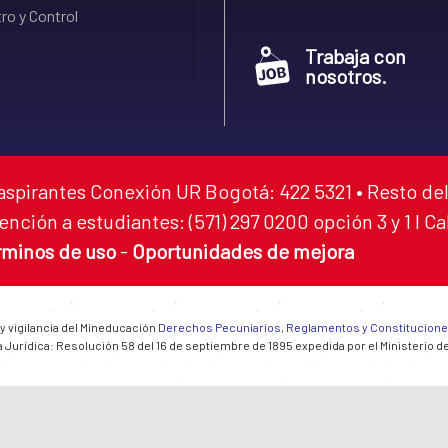
ro y Control
Trabaja con
nosotros.
aspirantes Conexión UR Bogotá: 422 5321 • Resto del
ención a estudiantes: (571) 297 0200 opción 3 y 1 I C
rminos de uso
-
Oportunidades de mejora
 y vigilancia del Mineducación
Derechos Pecuniarios, Reglamentos y Constitucion
 Jurídica: Resolución 58 del 16 de septiembre de 1895 expedida por el Ministerio d