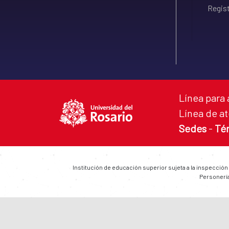
Regist
Línea para 
Línea de at
Sedes
-
Té
Institución de educación superior sujeta a la inspección
Personería