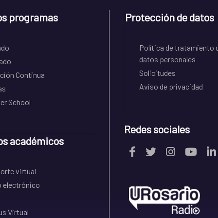
os programas
Protección de datos
ado
Política de tratamiento 
datos personales
ado
Solicitudes
ción Continua
Aviso de privacidad
as
r School
Redes sociales
os académicos
rte virtual
 electrónico
s Virtual