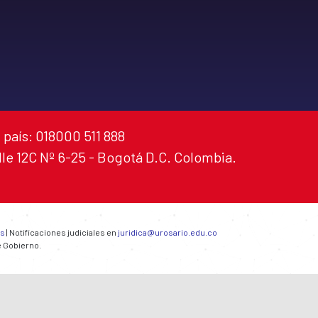
 país: 018000 511 888
alle 12C Nº 6-25 - Bogotá D.C. Colombia.
es
| Notificaciones judiciales en
juridica@urosario.edu.co
e Gobierno.