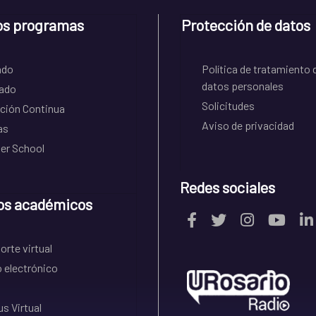
os programas
Protección de datos
ado
Política de tratamiento 
datos personales
ado
Solicitudes
ción Continua
Aviso de privacidad
as
r School
Redes sociales
os académicos
rte virtual
 electrónico
s Virtual