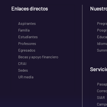
Enlaces directos
Nuestr
Aspirantes
Pregr
Familia
Posgr
Estudiantes
Educa
Profesores
Idiom
Egresados
Summe
Becas y apoyo financiero
CRAI
Servici
Sedes
UR media
Pasapo
Correo
SIAR
Campu