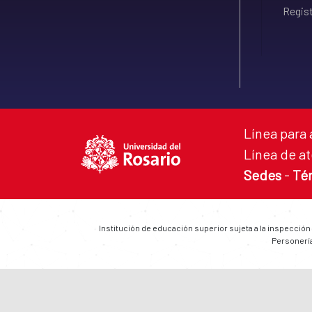
Regist
Línea para 
Línea de at
Sedes
-
Té
Institución de educación superior sujeta a la inspección
Personería