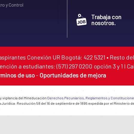
ro y Control
Trabaja con
nosotros.
aspirantes Conexión UR Bogotá: 422 5321 • Resto del
ención a estudiantes: (571) 297 0200 opción 3 y 1 I C
rminos de uso
-
Oportunidades de mejora
 y vigilancia del Mineducación
Derechos Pecuniarios, Reglamentos y Constitucion
 Jurídica: Resolución 58 del 16 de septiembre de 1895 expedida por el Ministerio d