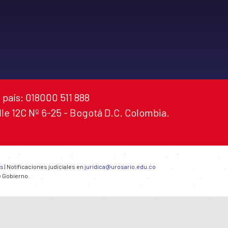
 país: 018000 511 888
alle 12C Nº 6-25 - Bogotá D.C. Colombia.
es
| Notificaciones judiciales en
juridica@urosario.edu.co
e Gobierno.