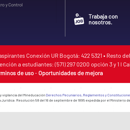
ro y Control
Trabaja con
nosotros.
aspirantes Conexión UR Bogotá: 422 5321 • Resto del
ención a estudiantes: (571) 297 0200 opción 3 y 1 I C
rminos de uso
-
Oportunidades de mejora
 y vigilancia del Mineducación
Derechos Pecuniarios, Reglamentos y Constitucion
 Jurídica: Resolución 58 del 16 de septiembre de 1895 expedida por el Ministerio d