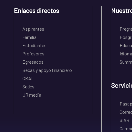
Enlaces directos
Nuestr
Aspirantes
Pregr
Familia
Posgr
Estudiantes
Educa
Profesores
Idiom
Egresados
Summe
Becas y apoyo financiero
CRAI
Servici
Sedes
UR media
Pasapo
Correo
SIAR
Campu