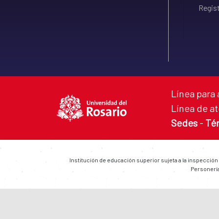
Regist
Línea para 
Línea de at
Sedes
-
Té
Institución de educación superior sujeta a la inspección
Personería