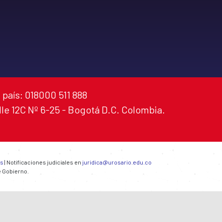
 país: 018000 511 888
alle 12C Nº 6-25 - Bogotá D.C. Colombia.
es
| Notificaciones judiciales en
juridica@urosario.edu.co
e Gobierno.