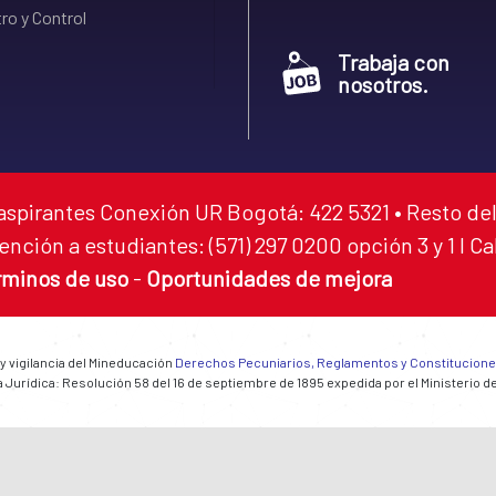
ro y Control
Trabaja con
nosotros.
aspirantes Conexión UR Bogotá: 422 5321 • Resto del
ención a estudiantes: (571) 297 0200 opción 3 y 1 I C
rminos de uso
-
Oportunidades de mejora
 y vigilancia del Mineducación
Derechos Pecuniarios, Reglamentos y Constitucion
 Jurídica: Resolución 58 del 16 de septiembre de 1895 expedida por el Ministerio d