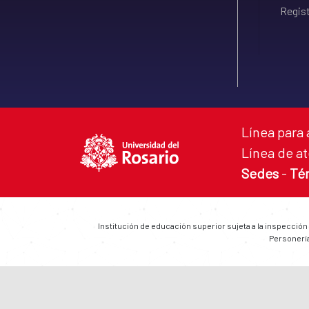
Regist
Línea para 
Línea de at
Sedes
-
Té
Institución de educación superior sujeta a la inspección
Personería