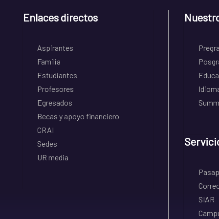
Enlaces directos
Nuestr
Aspirantes
Pregr
Familia
Posgr
Estudiantes
Educa
Profesores
Idiom
Egresados
Summe
Becas y apoyo financiero
CRAI
Servici
Sedes
UR media
Pasapo
Correo
SIAR
Campu