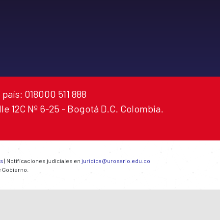
 país: 018000 511 888
alle 12C Nº 6-25 - Bogotá D.C. Colombia.
es
| Notificaciones judiciales en
juridica@urosario.edu.co
e Gobierno.