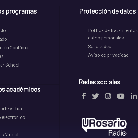
os programas
Protección de datos
ado
Política de tratamiento 
datos personales
ado
Solicitudes
ción Continua
Aviso de privacidad
as
r School
Redes sociales
os académicos
rte virtual
 electrónico
s Virtual