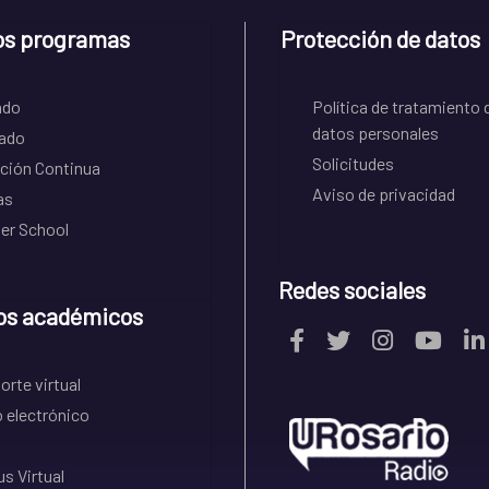
os programas
Protección de datos
ado
Política de tratamiento 
datos personales
ado
Solicitudes
ción Continua
Aviso de privacidad
as
r School
Redes sociales
os académicos
rte virtual
 electrónico
s Virtual