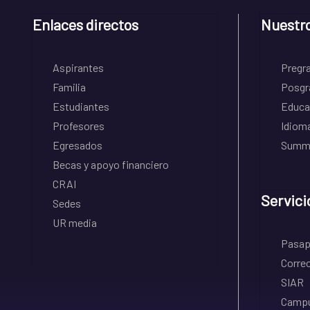
Enlaces directos
Nuestr
Aspirantes
Pregr
Familia
Posgr
Estudiantes
Educa
Profesores
Idiom
Egresados
Summe
Becas y apoyo financiero
CRAI
Servici
Sedes
UR media
Pasapo
Correo
SIAR
Campu