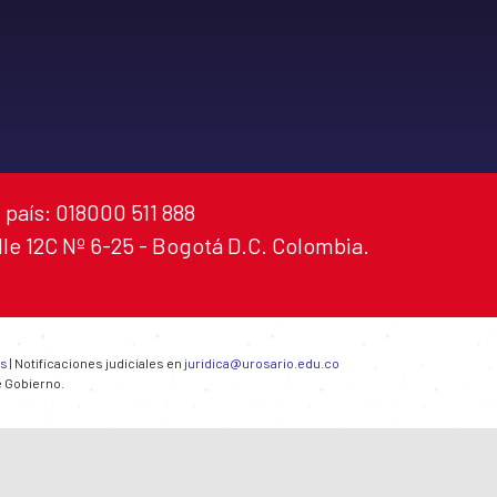
 país: 018000 511 888
alle 12C Nº 6-25 - Bogotá D.C. Colombia.
es
| Notificaciones judiciales en
juridica@urosario.edu.co
e Gobierno.