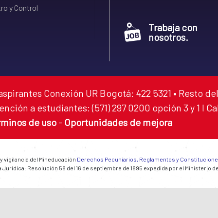
ro y Control
Trabaja con
nosotros.
aspirantes Conexión UR Bogotá: 422 5321 • Resto del
ención a estudiantes: (571) 297 0200 opción 3 y 1 I C
rminos de uso
-
Oportunidades de mejora
 y vigilancia del Mineducación
Derechos Pecuniarios, Reglamentos y Constitucion
 Jurídica: Resolución 58 del 16 de septiembre de 1895 expedida por el Ministerio d