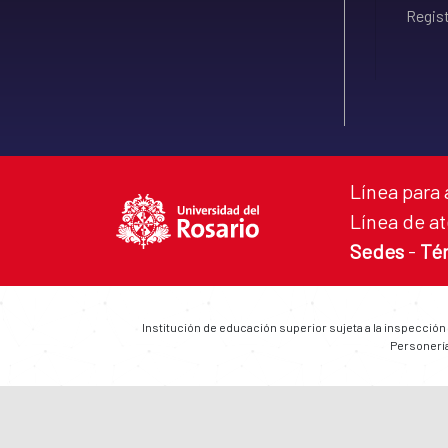
Regist
Línea para 
Línea de at
Sedes
-
Té
Institución de educación superior sujeta a la inspección
Personería