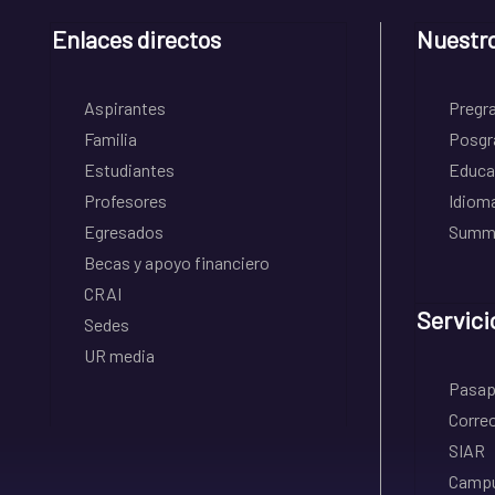
Enlaces directos
Nuestr
Aspirantes
Pregr
Familia
Posgr
Estudiantes
Educa
Profesores
Idiom
Egresados
Summe
Becas y apoyo financiero
CRAI
Servici
Sedes
UR media
Pasapo
Correo
SIAR
Campu