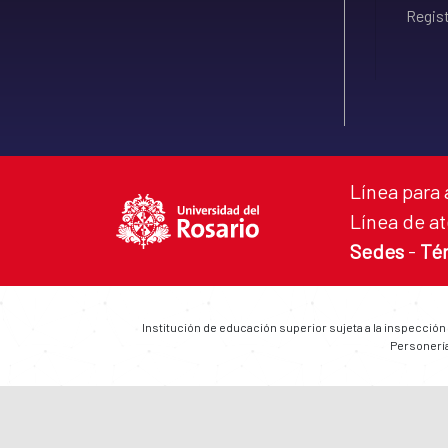
Regist
Línea para 
Línea de at
Sedes
-
Té
Institución de educación superior sujeta a la inspección
Personería