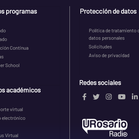
os programas
Protección de datos
ado
Política de tratamiento 
datos personales
ado
Solicitudes
ción Continua
Aviso de privacidad
as
r School
Redes sociales
os académicos
rte virtual
 electrónico
s Virtual