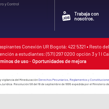
ro y Control
Trabaja con
nosotros.
aspirantes Conexión UR Bogotá: 422 5321 • Resto del
ención a estudiantes: (571) 297 0200 opción 3 y 1 I C
rminos de uso
-
Oportunidades de mejora
 y vigilancia del Mineducación
Derechos Pecuniarios, Reglamentos y Constitucion
 Jurídica: Resolución 58 del 16 de septiembre de 1895 expedida por el Ministerio d