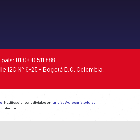
 país: 018000 511 888
alle 12C Nº 6-25 - Bogotá D.C. Colombia.
es
| Notificaciones judiciales en
juridica@urosario.edu.co
e Gobierno.