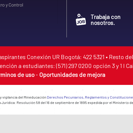
ro y Control
Trabaja con
nosotros.
aspirantes Conexión UR Bogotá: 422 5321 • Resto del
ención a estudiantes: (571) 297 0200 opción 3 y 1 I C
rminos de uso
-
Oportunidades de mejora
 y vigilancia del Mineducación
Derechos Pecuniarios, Reglamentos y Constitucion
 Jurídica: Resolución 58 del 16 de septiembre de 1895 expedida por el Ministerio d