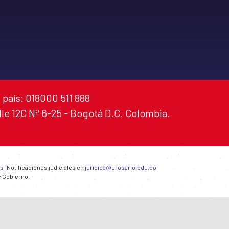
 país: 018000 511 888
alle 12C Nº 6-25 - Bogotá D.C. Colombia.
es
| Notificaciones judiciales en
juridica@urosario.edu.co
e Gobierno.