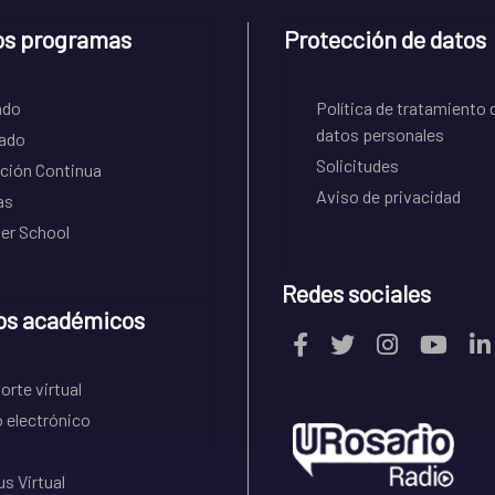
os programas
Protección de datos
ado
Política de tratamiento 
datos personales
ado
Solicitudes
ción Continua
Aviso de privacidad
as
r School
Redes sociales
os académicos
rte virtual
 electrónico
s Virtual