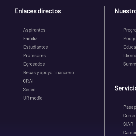
Enlaces directos
Nuestr
Aspirantes
Pregr
Familia
Posgr
Estudiantes
Educa
Profesores
Idiom
Egresados
Summe
Becas y apoyo financiero
CRAI
Servici
Sedes
UR media
Pasapo
Correo
SIAR
Campu