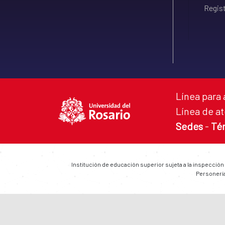
Regist
Línea para 
Línea de at
Sedes
-
Té
Institución de educación superior sujeta a la inspección
Personería