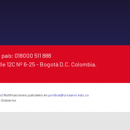
 país: 018000 511 888
alle 12C Nº 6-25 - Bogotá D.C. Colombia.
es
| Notificaciones judiciales en
juridica@urosario.edu.co
e Gobierno.