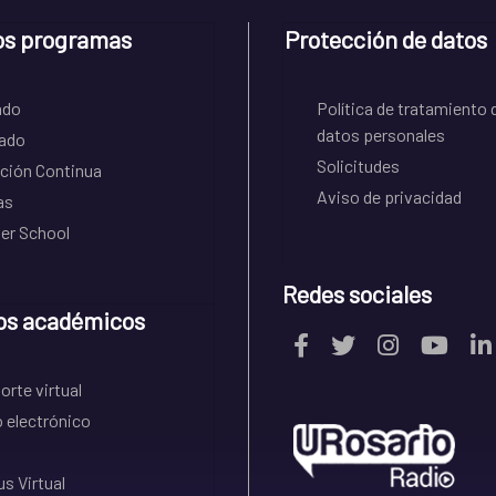
os programas
Protección de datos
ado
Política de tratamiento 
datos personales
ado
Solicitudes
ción Continua
Aviso de privacidad
as
r School
Redes sociales
os académicos
rte virtual
 electrónico
s Virtual