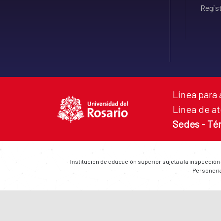
Regist
Línea para 
Línea de at
Sedes
-
Té
Institución de educación superior sujeta a la inspección
Personería