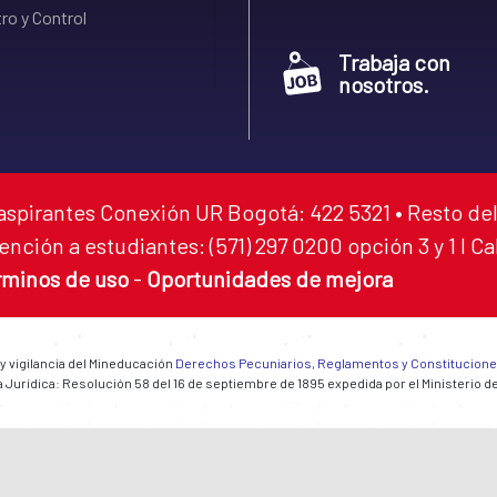
ro y Control
Trabaja con
nosotros.
aspirantes Conexión UR Bogotá: 422 5321 • Resto del
ención a estudiantes: (571) 297 0200 opción 3 y 1 I C
rminos de uso
-
Oportunidades de mejora
 y vigilancia del Mineducación
Derechos Pecuniarios, Reglamentos y Constitucion
 Jurídica: Resolución 58 del 16 de septiembre de 1895 expedida por el Ministerio d