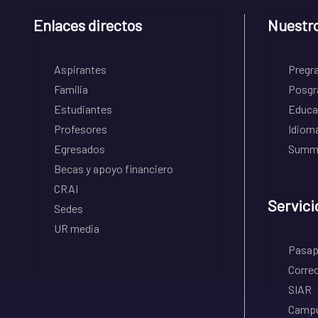
Enlaces directos
Nuestr
Aspirantes
Pregr
Familia
Posgr
Estudiantes
Educa
Profesores
Idiom
Egresados
Summe
Becas y apoyo financiero
CRAI
Servici
Sedes
UR media
Pasapo
Correo
SIAR
Campu