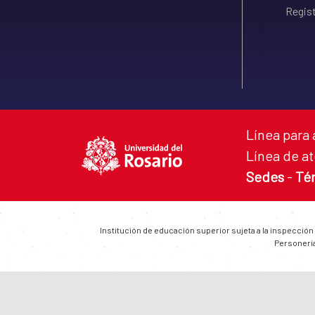
Regist
Línea para 
Línea de at
Sedes
-
Té
Institución de educación superior sujeta a la inspección
Personería