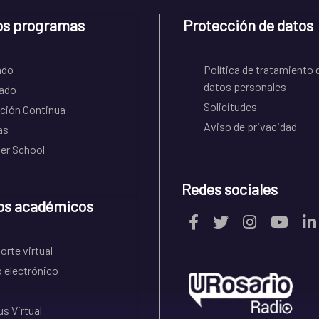
os programas
Protección de datos
ado
Política de tratamiento 
datos personales
ado
Solicitudes
ción Continua
Aviso de privacidad
as
r School
Redes sociales
os académicos
rte virtual
 electrónico
s Virtual