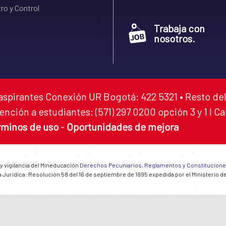
ro y Control
Trabaja con
nosotros.
aspirantes Conexión UR Bogotá: 422 5321 • Resto del
ención a estudiantes: (571) 297 0200 opción 3 y 1 I C
rminos de uso
-
Oportunidades de mejora
 y vigilancia del Mineducación
Derechos Pecuniarios, Reglamentos y Constitucion
 Jurídica: Resolución 58 del 16 de septiembre de 1895 expedida por el Ministerio d