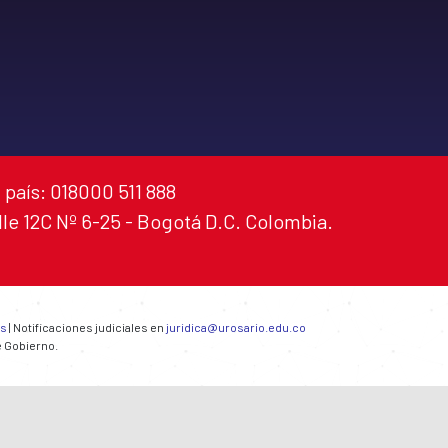
 país: 018000 511 888
alle 12C Nº 6-25 - Bogotá D.C. Colombia.
es
| Notificaciones judiciales en
juridica@urosario.edu.co
e Gobierno.