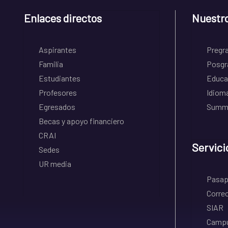
Enlaces directos
Nuestr
Aspirantes
Pregr
Familia
Posgr
Estudiantes
Educa
Profesores
Idiom
Egresados
Summe
Becas y apoyo financiero
CRAI
Servici
Sedes
UR media
Pasapo
Correo
SIAR
Campu