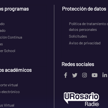
os programas
Protección de datos
ado
Política de tratamiento 
datos personales
ado
Solicitudes
ción Continua
Aviso de privacidad
as
r School
Redes sociales
os académicos
rte virtual
 electrónico
s Virtual