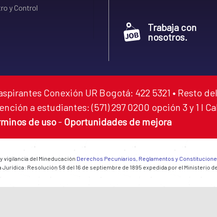
ro y Control
Trabaja con
nosotros.
aspirantes Conexión UR Bogotá: 422 5321 • Resto del
ención a estudiantes: (571) 297 0200 opción 3 y 1 I C
rminos de uso
-
Oportunidades de mejora
 y vigilancia del Mineducación
Derechos Pecuniarios, Reglamentos y Constitucion
 Jurídica: Resolución 58 del 16 de septiembre de 1895 expedida por el Ministerio d