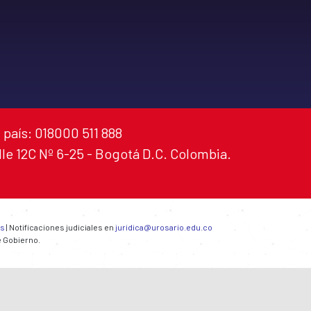
 país: 018000 511 888
alle 12C Nº 6-25 - Bogotá D.C. Colombia.
es
| Notificaciones judiciales en
juridica@urosario.edu.co
e Gobierno.