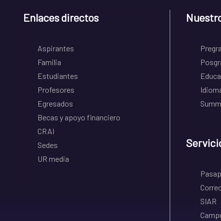
Enlaces directos
Nuestr
Aspirantes
Pregr
Familia
Posgr
Estudiantes
Educa
Profesores
Idiom
Egresados
Summe
Becas y apoyo financiero
CRAI
Servici
Sedes
UR media
Pasapo
Correo
SIAR
Campu