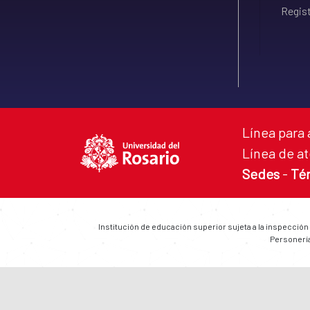
Regist
Línea para 
Línea de at
Sedes
-
Té
Institución de educación superior sujeta a la inspección
Personería