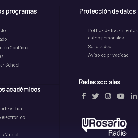
os programas
Protección de datos
ado
Política de tratamiento 
datos personales
ado
Solicitudes
ción Continua
Aviso de privacidad
as
r School
Redes sociales
os académicos
rte virtual
 electrónico
s Virtual