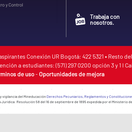
ro y Control
Trabaja con
nosotros.
aspirantes Conexión UR Bogotá: 422 5321 • Resto del
ención a estudiantes: (571) 297 0200 opción 3 y 1 I C
rminos de uso
-
Oportunidades de mejora
 y vigilancia del Mineducación
Derechos Pecuniarios, Reglamentos y Constitucion
 Jurídica: Resolución 58 del 16 de septiembre de 1895 expedida por el Ministerio d