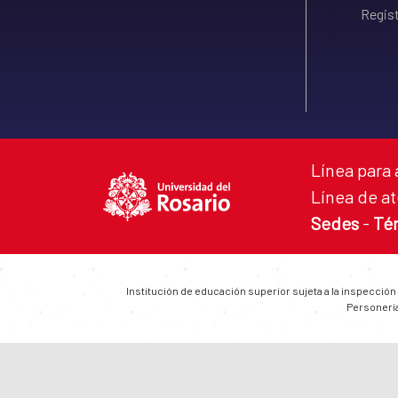
Regist
Línea para 
Línea de at
Sedes
-
Té
Institución de educación superior sujeta a la inspección
Personería