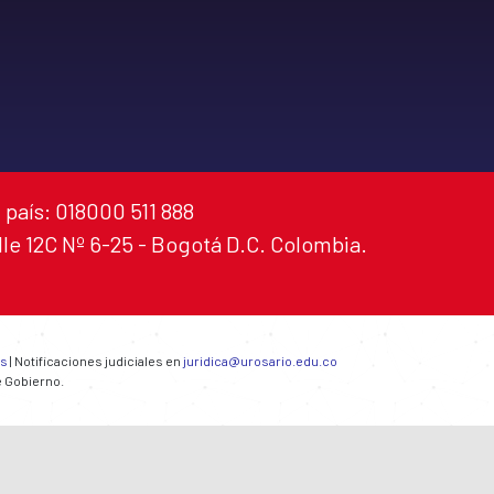
 país: 018000 511 888
alle 12C Nº 6-25 - Bogotá D.C. Colombia.
es
| Notificaciones judiciales en
juridica@urosario.edu.co
e Gobierno.