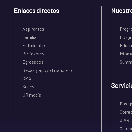
Enlaces directos
Nuestr
Aspirantes
Pregr
Familia
Posgr
Estudiantes
Educa
Profesores
Idiom
Egresados
Summe
Becas y apoyo financiero
CRAI
Servici
Sedes
UR media
Pasapo
Correo
SIAR
Campu