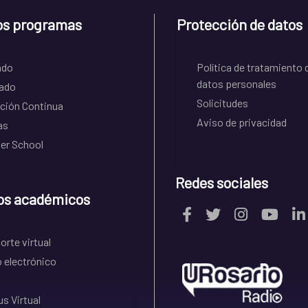
os programas
Protección de datos
ado
Política de tratamiento 
datos personales
ado
Solicitudes
ción Continua
Aviso de privacidad
as
r School
Redes sociales
os académicos
rte virtual
 electrónico
s Virtual