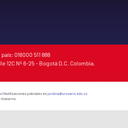
 país: 018000 511 888
alle 12C Nº 6-25 - Bogotá D.C. Colombia.
es
| Notificaciones judiciales en
juridica@urosario.edu.co
e Gobierno.