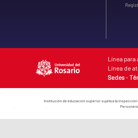
Regist
Línea para 
Línea de at
Sedes
-
Té
Institución de educación superior sujeta a la inspección
Personería