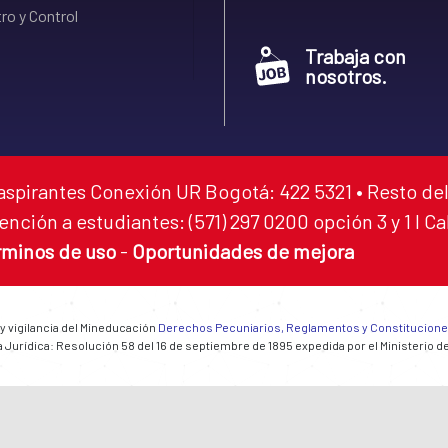
ro y Control
Trabaja con
nosotros.
aspirantes Conexión UR Bogotá: 422 5321 • Resto del
ención a estudiantes: (571) 297 0200 opción 3 y 1 I C
rminos de uso
-
Oportunidades de mejora
 y vigilancia del Mineducación
Derechos Pecuniarios, Reglamentos y Constitucion
 Jurídica: Resolución 58 del 16 de septiembre de 1895 expedida por el Ministerio d