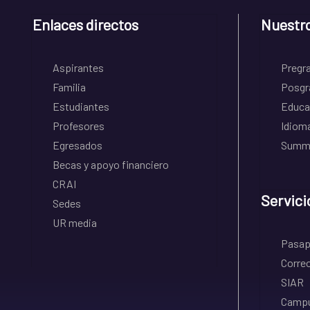
Enlaces directos
Nuestr
Aspirantes
Pregr
Familia
Posgr
Estudiantes
Educa
Profesores
Idiom
Egresados
Summe
Becas y apoyo financiero
CRAI
Servici
Sedes
UR media
Pasapo
Correo
SIAR
Campu