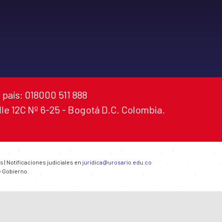
 país: 018000 511 888
alle 12C Nº 6-25 - Bogotá D.C. Colombia.
es
| Notificaciones judiciales en
juridica@urosario.edu.co
e Gobierno.