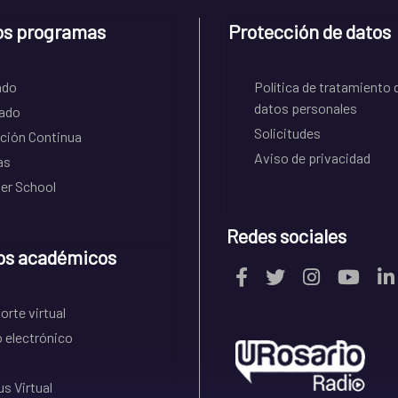
os programas
Protección de datos
ado
Política de tratamiento 
datos personales
ado
Solicitudes
ción Continua
Aviso de privacidad
as
r School
Redes sociales
os académicos
rte virtual
 electrónico
s Virtual