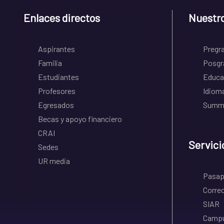
Enlaces directos
Nuestr
Aspirantes
Pregr
Familia
Posgr
Estudiantes
Educa
Profesores
Idiom
Egresados
Summe
Becas y apoyo financiero
CRAI
Servici
Sedes
UR media
Pasapo
Correo
SIAR
Campu