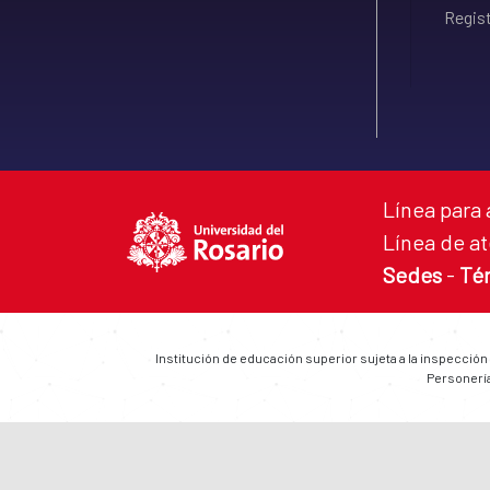
Regist
Línea para 
Línea de at
Sedes
-
Té
Institución de educación superior sujeta a la inspección
Personería