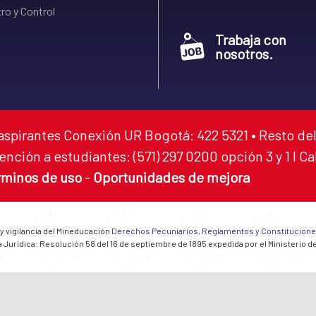
ro y Control
Trabaja con
nosotros.
aspirantes Conexión UR Bogotá: 422 5321 • Resto del
ención a estudiantes: (571) 297 0200 opción 3 y 1 I C
rminos de uso
-
Oportunidades de mejora
 y vigilancia del Mineducación
Derechos Pecuniarios, Reglamentos y Constitucion
 Jurídica: Resolución 58 del 16 de septiembre de 1895 expedida por el Ministerio d