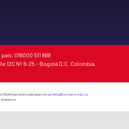
 país: 018000 511 888
alle 12C Nº 6-25 - Bogotá D.C. Colombia.
es
| Notificaciones judiciales en
juridica@urosario.edu.co
e Gobierno.