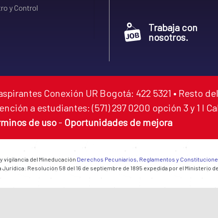
ro y Control
Trabaja con
nosotros.
aspirantes Conexión UR Bogotá: 422 5321 • Resto del
ención a estudiantes: (571) 297 0200 opción 3 y 1 I C
rminos de uso
-
Oportunidades de mejora
 y vigilancia del Mineducación
Derechos Pecuniarios, Reglamentos y Constitucion
 Jurídica: Resolución 58 del 16 de septiembre de 1895 expedida por el Ministerio d