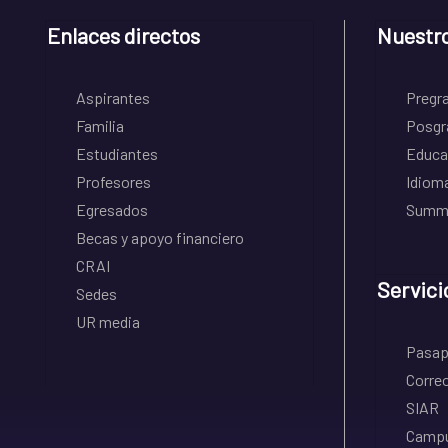
Enlaces directos
Nuestr
Aspirantes
Pregr
Familia
Posgr
Estudiantes
Educa
Profesores
Idiom
Egresados
Summe
Becas y apoyo financiero
CRAI
Servici
Sedes
UR media
Pasapo
Correo
SIAR
Campu