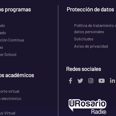
os programas
Protección de datos
ado
Política de tratamiento 
datos personales
ado
Solicitudes
ción Continua
Aviso de privacidad
as
r School
Redes sociales
os académicos
rte virtual
 electrónico
s Virtual