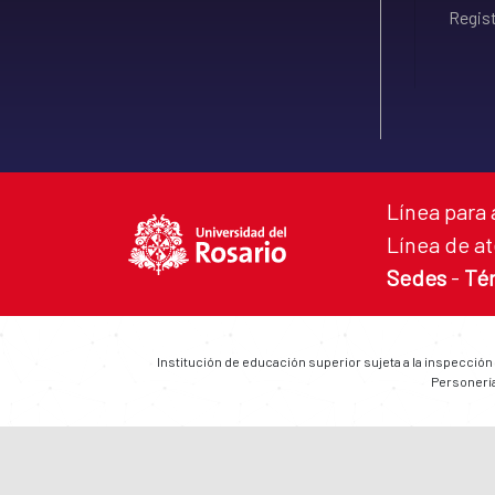
Regist
Línea para 
Línea de at
Sedes
-
Té
Institución de educación superior sujeta a la inspección
Personería